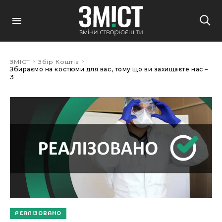
>
>
ЗМІСТ
Збір Коштів
Збираємо на костюми для вас, тому що ви захищаєте нас –
3
РЕАЛІЗОВАНО