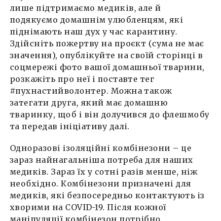
лише підтримаємо медиків, але й
подякуємо домашнім улюбленцям, які
піднімають наш дух у час карантину.
Здійсніть пожертву на проєкт (сума не має
значення), опублікуйте на своїй сторінці в
соцмережі фото вашої домашньої тварини,
розкажіть про неї і поставте тег
#пухнастийволонтер. Можна також
затегати друга, який має домашню
тваринку, щоб і він долучився до флешмобу
та передав ініціативу далі.
Одноразові ізоляційні комбінезони – це
зараз найнагальніша потреба для наших
медиків. Зараз їх у сотні разів менше, ніж
необхідно. Комбінезони призначені для
медиків, які безпосередньо контактують із
хворими на COVID-19. Після кожної
маніпуляції комбінезон потрібно