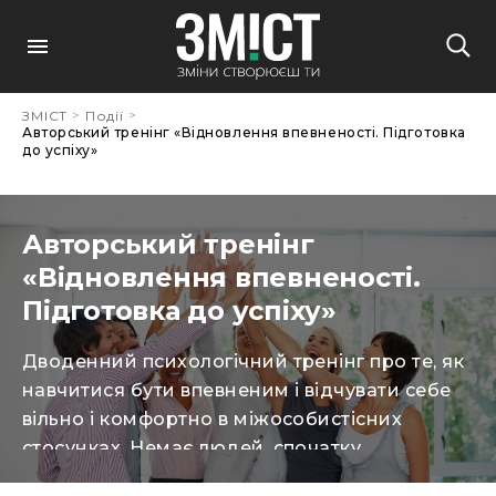
>
>
ЗМІСТ
Події
Авторський тренінг «Відновлення впевненості. Підготовка
до успіху»
Авторський тренінг
«Відновлення впевненості.
Підготовка до успіху»
Дводенний психологічний тренінг про те, як
навчитися бути впевненим і відчувати себе
вільно і комфортно в міжособистісних
стосунках. Немає людей, спочатку
народилися з почуттям страху, тривогою,