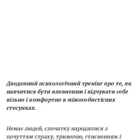
стисненням і незручністю. Цей букет
складнощів нам дарує виховання і соціальне
середовище. Щоб знайти вихід, переконує
організаторка, варто віднайти внутрішню
свободу, розкрити свій потенціал і почати
діяти спираючись на […]
Дводенний психологічний тренінг про те, як
навчитися бути впевненим і відчувати себе
вільно і комфортно в міжособистісних
стосунках.
Немає людей, спочатку народилися з
почуттям страху, тривогою, стисненням і