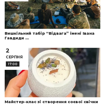
Вишкільний табір “Відвага” імені Івана
Гавдиди ...
2
СЕРПНЯ
17:00
Майстер-клас зі створення соєвої свічки