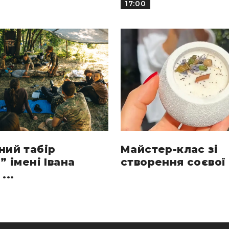
17:00
ний табір
Майстер-клас зі
” імені Івана
створення соєвої 
...