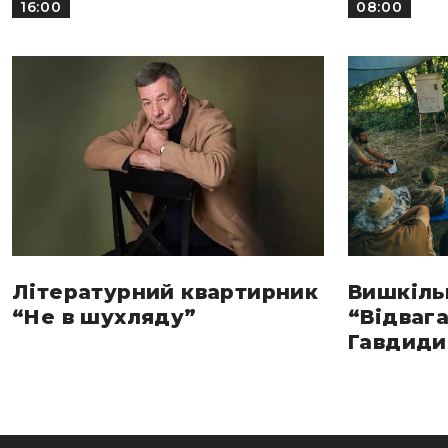
16:00
08:00
Літературний квартирник
Вишкіль
“Не в шухляду”
“Відвага
Гавдиди 