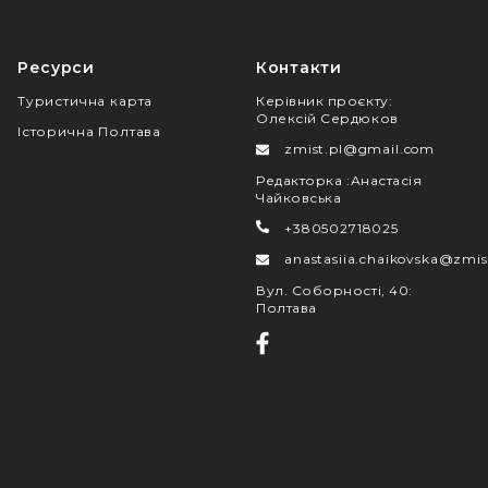
Ресурси
Контакти
Туристична карта
Керівник проєкту
:
Олексій Сердюков
Історична Полтава
zmist.pl@gmail.com
Редакторка
:
Анастасія
Чайковська
+380502718025
anastasiia.chaikovska@zmis
Вул. Соборності, 40
:
Полтава