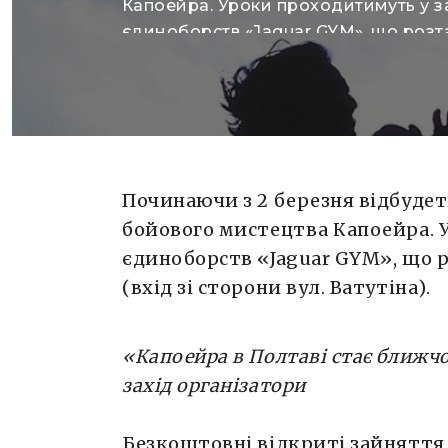
Капоейра. Уроки проходитимуть у з
єдиноборств «Jaguar GYM», що роз
у школі №38 (вхід зі сторони вул. Ват
«Капоейра в Полтаві стає ближчою д
друзі!» – анонсують захід організат
Безкоштовні відкриті зайняття відбу
та 9 березня за наступним розкладо
16:30 […]
Починаючи з 2 березня відбудет
бойового мистецтва Капоейра. 
єдиноборств «Jaguar GYM», що
(вхід зі сторони вул. Ватутіна).
«Капоейра в Полтаві стає ближчо
захід організатори
Безкоштовні відкриті зайняття в