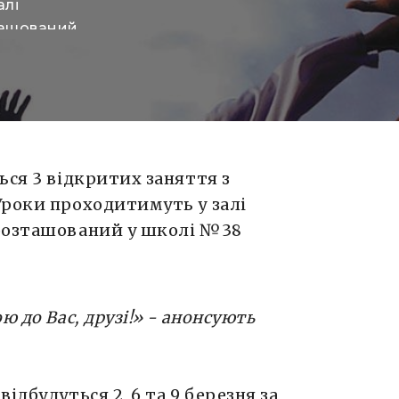
алі
ташований
утіна).
о Вас,
ори
дуться 2, 6
м: середа:
ься 3 відкритих заняття з
Уроки проходитимуть у залі
 розташований у школі №38
ю до Вас, друзі!» - анонсують
ідбудуться 2, 6 та 9 березня за