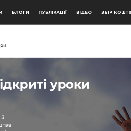
И
БЛОГИ
ПУБЛІКАЦІЇ
ВІДЕО
ЗБІР КОШТІ
йри
ідкриті уроки
 3
цтва