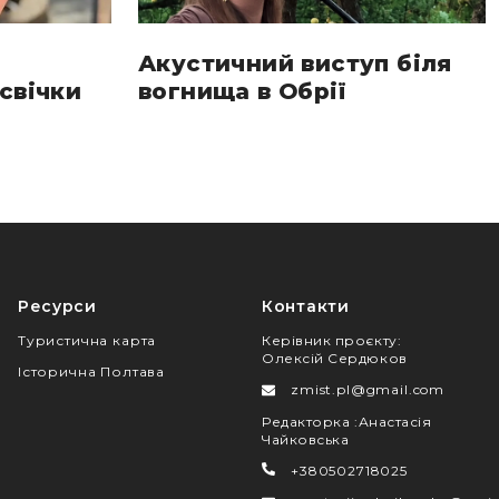
Акустичний виступ біля
свічки
вогнища в Обрії
Ресурси
Контакти
Туристична карта
Керівник проєкту
:
Олексій Сердюков
Історична Полтава
zmist.pl@gmail.com
Редакторка
:
Анастасія
Чайковська
+380502718025