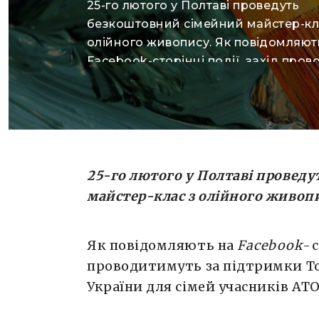
25-го лютого у Полтаві проведуть
безкоштовний сімейний майстер-кл
олійного живопису. Як повідомляют
Facebook-сторінці події, захід про
за підтримки Товариства Червоного
України для сімей учасників АТО. С
відкриється реєстрація на майстер-
необхідно слідкувати за оновлення
сторінці події.
25-го лютого у Полтаві провед
майстер-клас з олійного живоп
Як повідомляють на
Facebook
-
проводитимуть за підтримки Т
України для сімей учасників АТО