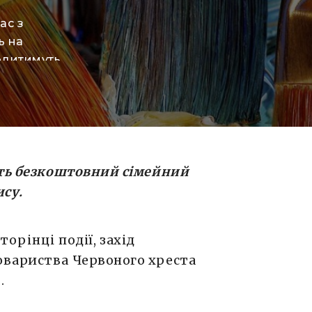
ас з
ь на
водитимуть
 хреста
коро
клас, тому
ми на
уть безкоштовний сімейний
ису.
сторінці
події, захід
овариства Червоного хреста
.