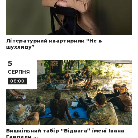
Літературний квартирник “Не в
шухляду”
5
СЕРПНЯ
08:00
Вишкільний табір “Відвага” імені Івана
Гавдиди ...