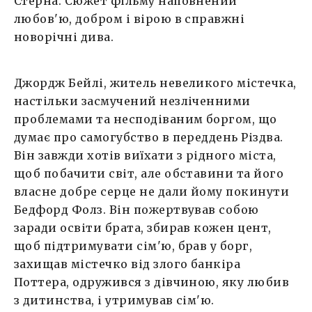
Стерна. Сюжет фільму наповнений
любов'ю, добром і вірою в справжні
новорічні дива.
Джордж Бейлі, житель невеликого містечка,
настільки засмучений незліченними
проблемами та несподіваним боргом, що
думає про самогубство в переддень Різдва.
Він завжди хотів виїхати з рідного міста,
щоб побачити світ, але обставини та його
власне добре серце не дали йому покинути
Бедфорд Фолз. Він пожертвував собою
заради освіти брата, збирав кожен цент,
щоб підтримувати сім'ю, брав у борг,
захищав містечко від злого банкіра
Поттера, одружився з дівчиною, яку любив
з дитинства, і утримував сім'ю.