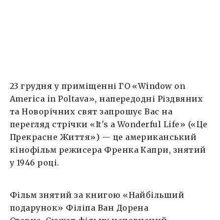
добром і вірою в […]
23 грудня у приміщенні ГО «Window on
America in Poltava», напередодні Різдвяних
та Новорічних свят запрошує Вас на
перегляд стрічки «It's a Wonderful Life» («Це
Прекрасне Життя») — це американський
кінофільм режисера Френка Капри, знятий
у 1946 році.
Фільм знятий за книгою «Найбільший
подарунок» Філіпа Ван Дорена