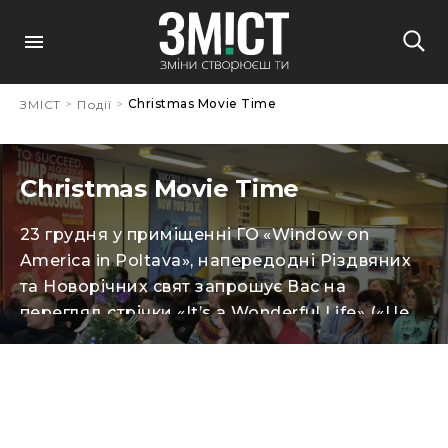
>
>
Christmas Movie Time
ЗМІСТ
Події
Christmas Movie Time
23 грудня у приміщенні ГО «Window on
America in Poltava», напередодні Різдвяних
та Новорічних свят запрошує Вас на
перегляд стрічки «It’s a Wonderful Life» («Це
Прекрасне Життя») — це американський
кінофільм режисера Френка Капри, знятий у
1946 році. Фільм знятий за книгою
«Найбільший подарунок» Філіпа Ван Дорена
Стерна. Сюжет фільму наповнений любов’ю,