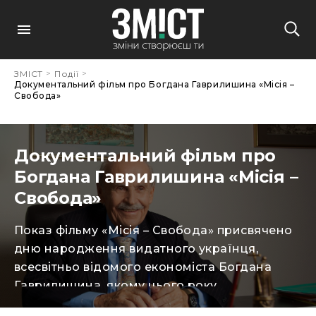
>
>
ЗМІСТ
Події
Документальний фільм про Богдана Гаврилишина «Місія –
Свобода»
Документальний фільм про
Богдана Гаврилишина «Місія –
Свобода»
Показ фільму «Місія – Свобода» присвячено
дню народження видатного українця,
всесвітньо відомого економіста Богдана
Гаврилишина, якому цього року
виповнилося би 92 роки. Зустріч відбудеться