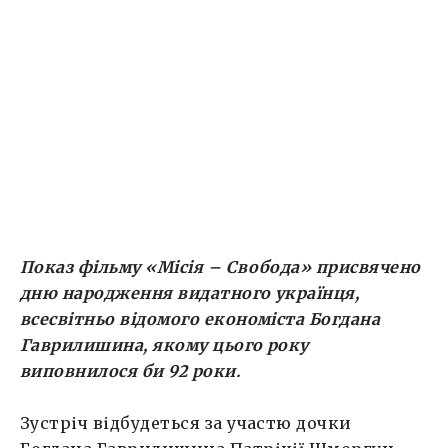
за участю дочки Богдана Гаврилишина
Патріції Шморгун, продюсера фільму
Володимира Кузнєцова та почесних гостей.
Вхід безкоштовний за запрошеннями, які Ви
отримаєте одразу після реєстрації на
електронну пошту або від організаторів
особисто. Запрошення […]
Показ фільму «Місія – Свобода» присвячено
дню народження видатного українця,
всесвітньо відомого економіста Богдана
Гаврилишина, якому цього року
виповнилося би 92 роки.
Зустріч відбудеться за участю дочки