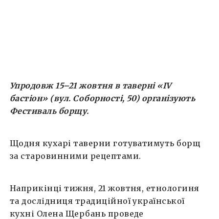
рецептурами. Детальніше читайте у fb-
спільноті заходу.
Упродовж 15–21 жовтня в таверні «IV
бастіон» (вул. Соборності, 50) організують
Фестиваль борщу.
Щодня кухарі таверни готуватимуть борщ
за старовинними рецептами.
Наприкінці тижня, 21 жовтня, етнологиня
та дослідниця традиційної української
кухні Олена Щербань проведе