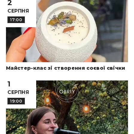
2
СЕРПНЯ
17:00
Майстер-клас зі створення соєвої свічки
1
СЕРПНЯ
19:00