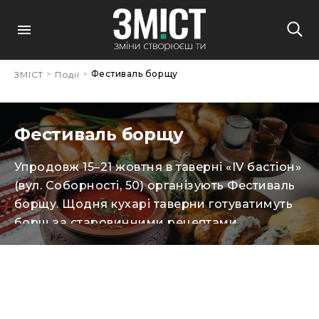
>
>
Фестиваль борщу
ЗМІСТ
Події
Фестиваль борщу
Упродовж 15–21 жовтня в таверні «IV бастіон»
(вул. Соборності, 50) організують Фестиваль
борщу. Щодня кухарі таверни готуватимуть
борщ за старовинними рецептами.
Наприкінці тижня, 21 жовтня, етнологиня та
дослідниця традиційної української кухні
Олена Щербань проведе театралізований
кулінарний майстер-клас із приготування
трьох видів борщу за старовинними