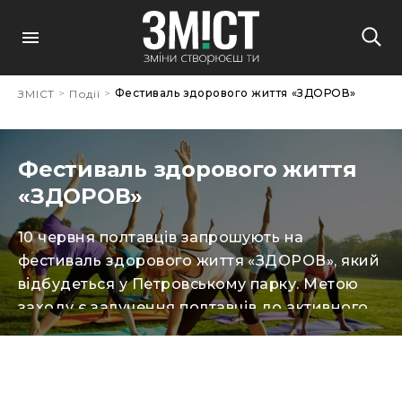
>
>
Фестиваль здорового життя «ЗДОРОВ»
ЗМІСТ
Події
Фестиваль здорового життя
«ЗДОРОВ»
10 червня полтавців запрошують на
фестиваль здорового життя «ЗДОРОВ», який
відбудеться у Петровському парку. Метою
заходу є залучення полтавців до активного
способу життя, популяризація різноманітних
видів спорту, здорового харчування та еко-
дружності серед місцевих громадян різних
вікових категорій. Жителі Полтави матимуть