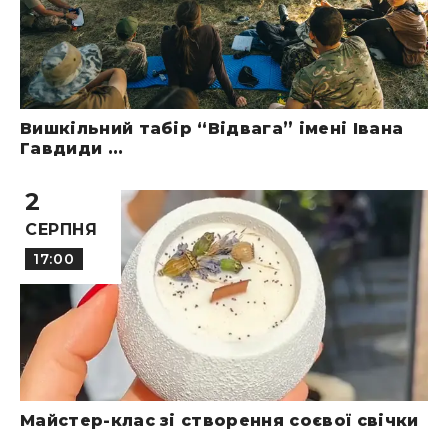
Вишкільний табір “Відвага” імені Івана
Гавдиди ...
2
СЕРПНЯ
17:00
Майстер-клас зі створення соєвої свічки