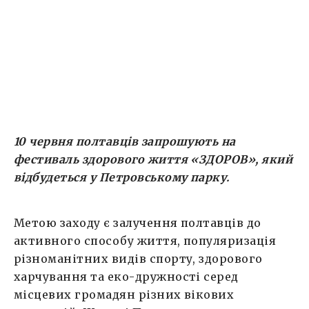
змогу дізнатись більше про спортивні секції
їхнього міста, зруйнувати стереотипи щодо
цінових категорій здорового харчування, […]
10 червня полтавців запрошують на
фестиваль здорового життя «ЗДОРОВ», який
відбудеться у Петровському парку.
Метою заходу є залучення полтавців до
активного способу життя, популяризація
різноманітних видів спорту, здорового
харчування та еко-дружності серед
місцевих громадян різних вікових