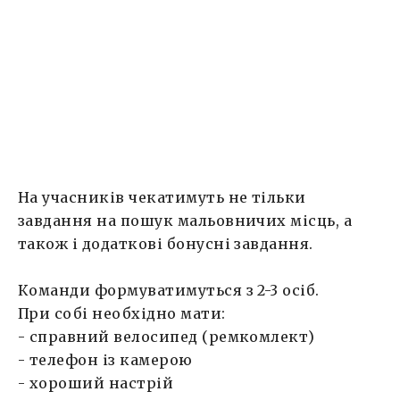
призи від спонсорів. А всіх гостей
пригощатимемо лимонадом. Кількість місць
обмежена, тому наполягаємо реєструватися
за посиланням.
На учасників чекатимуть не тільки
завдання на пошук мальовничих місць, а
також і додаткові бонусні завдання.
Команди формуватимуться з 2-3 осіб.
При собі необхідно мати:
- справний велосипед (ремкомлект)
- телефон із камерою
- хороший настрій