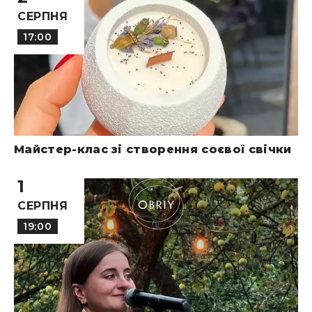
СЕРПНЯ
17:00
Майстер-клас зі створення соєвої свічки
1
СЕРПНЯ
19:00