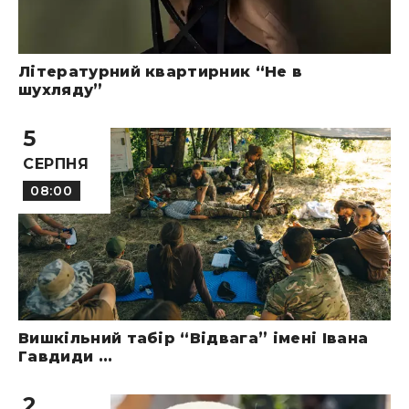
Літературний квартирник “Не в
шухляду”
5
СЕРПНЯ
08:00
Вишкільний табір “Відвага” імені Івана
Гавдиди ...
2