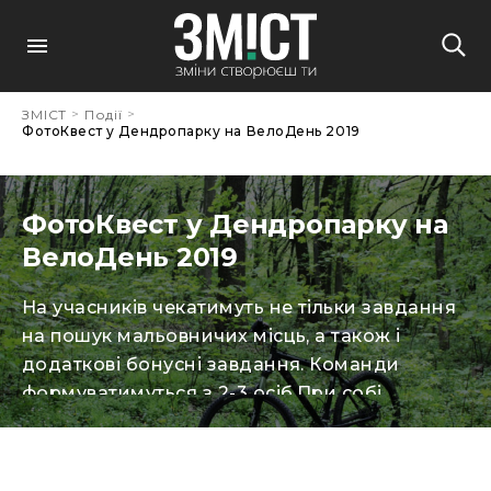
>
>
ЗМІСТ
Події
ФотоКвест у Дендропарку на ВелоДень 2019
ФотоКвест у Дендропарку на
ВелоДень 2019
На учасників чекатимуть не тільки завдання
на пошук мальовничих місць, а також і
додаткові бонусні завдання. Команди
формуватимуться з 2-3 осіб.При собі
необхідно мати:– справний велосипед
(ремкомлект)– телефон із камерою–
хороший настрійНа переможців чекатимуть