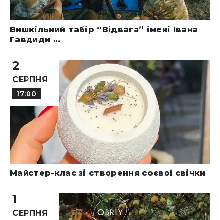
Вишкільний табір “Відвага” імені Івана
Гавдиди ...
2
СЕРПНЯ
17:00
Майстер-клас зі створення соєвої свічки
1
СЕРПНЯ