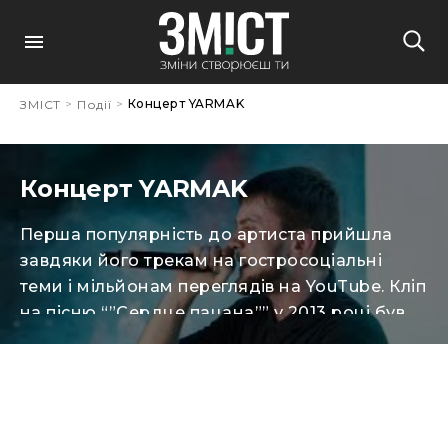
>
>
Концерт YARMAK
ЗМІСТ
Події
Концерт YARMAK
Перша популярність до артиста прийшла
завдяки його трекам на гостросоціальні
теми і мільйонам переглядів на YouTube. Кліп
на пісню “”Сердце пацана”” у 2013 році був
переглянутий найбільшою кількістю юзерів
серед російськомовних відео на YouTube, а
за версією порталу “”Новий Реп”” переміг в
номінації “”Відео року””. Також YARMAK
багатьом відомий завдяки своїй