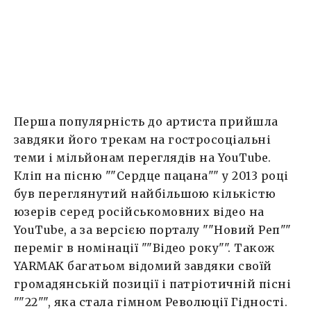
громадянській позиції і патріотичній […]
Перша популярність до артиста прийшла
завдяки його трекам на гостросоціальні
теми і мільйонам переглядів на YouTube.
Кліп на пісню ""Сердце пацана"" у 2013 році
був переглянутий найбільшою кількістю
юзерів серед російськомовних відео на
YouTube, а за версією порталу ""Новий Реп""
переміг в номінації ""Відео року"". Також
YARMAK багатьом відомий завдяки своїй
громадянській позиції і патріотичній пісні
""22"", яка стала гімном Революції Гідності.