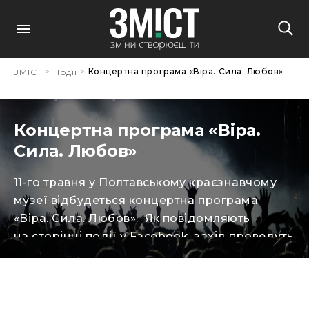
>
>
Концертна програма «Віра. Сила. Любов»
ЗМІСТ
Події
Концертна програма «Віра.
Сила. Любов»
11-го травня у Полтавському краєзнавчому
музеї відбудеться концертна програма
«Віра. Сила. Любов». Як повідомляють
на сторінці події у Facebook, захід проведуть
для матерів і дружин учасників АТО, а також
волонтерок, що протягом років долучалися
до гуманітарної допомоги на Сході України.
Також, відбудеться відзначення небайдужих