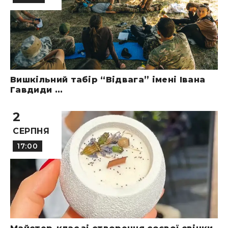
Вишкільний табір “Відвага” імені Івана
Гавдиди ...
2
СЕРПНЯ
17:00