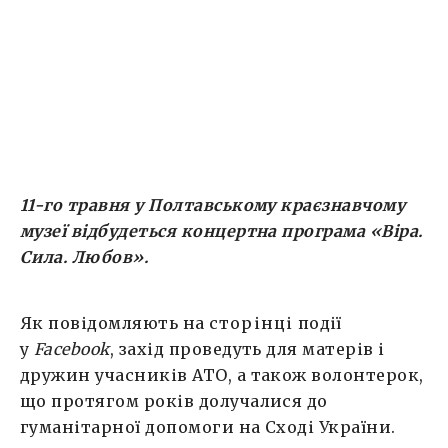
жінок першою відкритою громадянською
нагородою для жінок, чиї сини і чоловіки
захищають Україну в […]
11-го травня у Полтавському краєзнавчому
музеї відбудеться концертна програма «Віра.
Сила. Любов».
Як повідомляють на
сторінці
події
у
Facebook
, захід проведуть для матерів і
дружин учасників АТО, а також волонтерок,
що протягом років долучалися до
гуманітарної допомоги на Сході України.