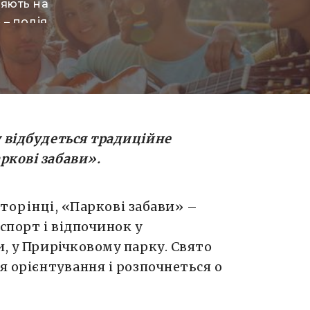
ляють на
– подія,
дпочинок у
з нагоди
зпочнеться
ма, у
в чекають:
 відбудеться
т
радиційне
ркові забави
».
сторінці
, «Паркові забави» –
спорт і відпочинок у
и, у Прирічковому парку. Свято
я орієнтування і розпочнеться о