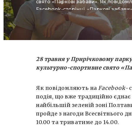
свято «Паркові забави». Як повідом
Facebook-сторінці, «Паркові забави» 
що вже традиційно єднає спорт і ві
найбільшій зеленій зоні Полтави, у
Прирічковому парку. Свято пройде 
Всесвітнього дня орієнтування і ро
о 10.00 та триватиме до 14.00. Зокре
цьогорічній програмі на відвідувачі
28 травня у Прирічковому парку
змагання […]
культурно-спортивне свято
«
Па
Як повідомляють на
Facebook
-
подія, що вже традиційно єднає 
найбільшій зеленій зоні Полтав
пройде з нагоди Всесвітнього дн
10.00 та триватиме до 14.00.