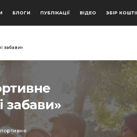
И
БЛОГИ
ПУБЛІКАЦІЇ
ВІДЕО
ЗБІР КОШТІ
і забави»
ортивне
і забави»
спортивне