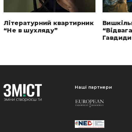
Літературний квартирник
Вишкіль
“Не в шухляду”
“Відвага
Гавдиди 
Наші партнери