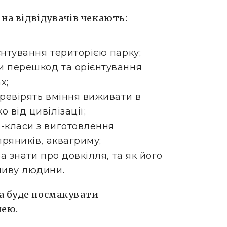
 на відвідувачів чекають:
єнтування територією парку;
и перешкод та орієнтування
х;
еревірять вміння виживати в
 від цивілізації;
р-класи з виготовлення
пряників, аквагриму;
ба знати про довкілля, та як його
ливу людини.
а буде посмакувати
шею.