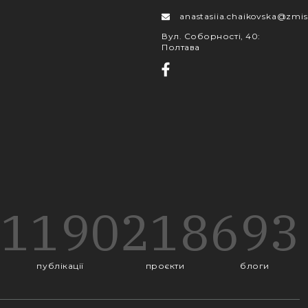
anastasiia.chaikovska@zmis
Вул. Соборності, 40
:
Полтава
1190
218
693
публікації
проєкти
блоги