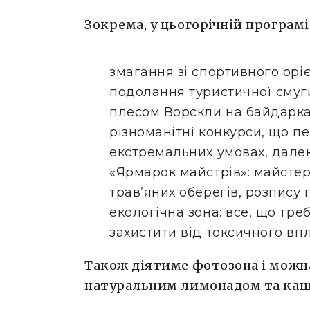
Зокрема, у цьогорічній програмі
змагання зі спортивного орі
подолання туристичної смуг
плесом Ворскли на байдарка
різноманітні конкурси, що п
екстремальних умовах, далеко
«Ярмарок майстрів»: майсте
трав’яних оберегів, розпису 
екологічна зона: все, що тре
захистити від токсичного вп
Також діятиме фотозона і можн
натуральним лимонадом та ка