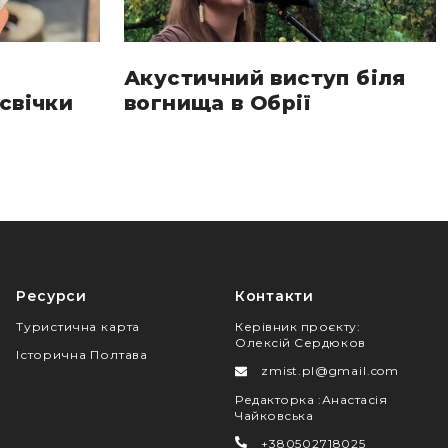
Акустичний виступ біля
свічки
вогнища в Обрії
Ресурси
Контакти
Туристична карта
Керівник проєкту
:
Олексій Сердюков
Історична Полтава
zmist.pl@gmail.com
Редакторка
:
Анастасія
Чайковська
+380502718025