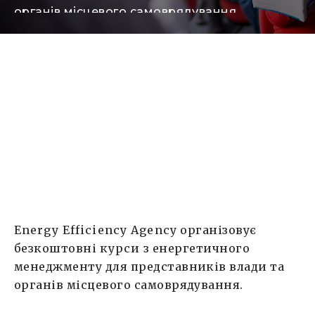
органів місцевого самоврядування.
Навчальний курс розпочинається 8 жовтня у
приміщенні Полтавської обласної агенції з
енергоефективності за адресою вул.
Європейська, 49. Курс спрямовано на
підготовку та підвищення кваліфікації
фахівців з побудови систем енергетичного
менеджменту за ДСТУ ISO 50001:2014
«Енергозбереження. Системи
енергетичного менеджменту». В курсі
розглядаються: […]
Energy Efficiency Agency
організовує
безкоштовні
курси
з енергетичного
менеджменту для представників влади та
органів місцевого самоврядування.