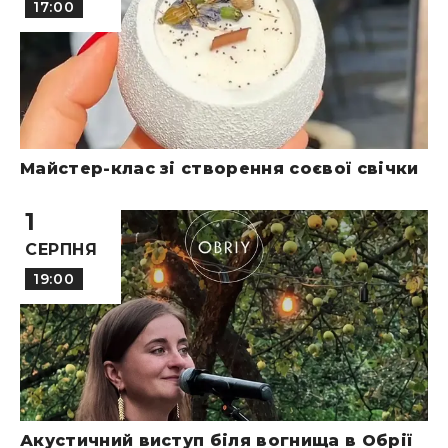
17:00
Майстер-клас зі створення соєвої свічки
1
СЕРПНЯ
19:00
Акустичний виступ біля вогнища в Обрії