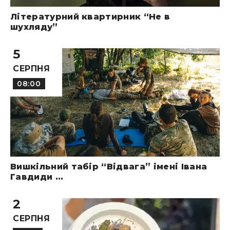
Літературний квартирник “Не в
шухляду”
5
СЕРПНЯ
08:00
Вишкільний табір “Відвага” імені Івана
Гавдиди ...
2
СЕРПНЯ