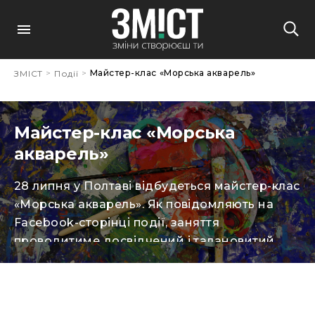
>
>
Майстер-клас «Морська акварель»
ЗМІСТ
Події
Майстер-клас «Морська
акварель»
28 липня у Полтаві відбудеться майстер-клас
«Морська акварель». Як повідомляють на
Facebook-сторінці події, заняття
проводитиме досвідчений і талановитий
художник Ярослав Терновський. Під час
майстер-класу учасники будуть творити:
аквареллю «Білі Ночі» і «Ван Гог»; на
акварельному папері формату А4;