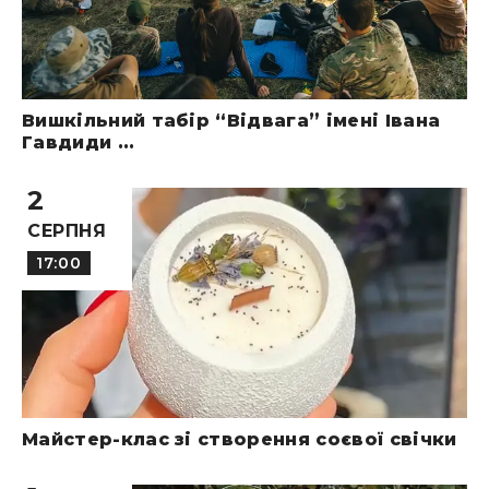
Вишкільний табір “Відвага” імені Івана
Гавдиди ...
2
СЕРПНЯ
17:00
Майстер-клас зі створення соєвої свічки