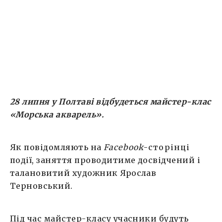
спеціальними пензликами для акварелі.
Вартість майстер-класу – 150 гривень.
Забронювати місце можна за телефоном:
050 911 64 […]
28 липня у Полтаві відбудеться майстер-клас
«Морська акварель».
Як повідомляють на
Facebook
-сторінці
події, заняття проводитиме досвідчений і
талановитий художник Ярослав
Терновський.
Під час майстер-класу учасники будуть