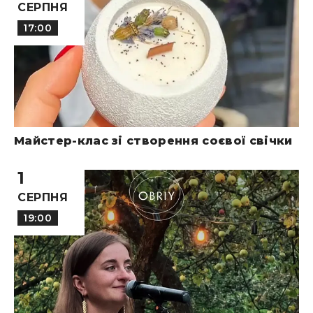
СЕРПНЯ
17:00
Майстер-клас зі створення соєвої свічки
1
СЕРПНЯ
19:00