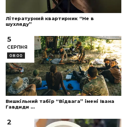
Літературний квартирник “Не в
шухляду”
5
СЕРПНЯ
08:00
Вишкільний табір “Відвага” імені Івана
Гавдиди ...
2