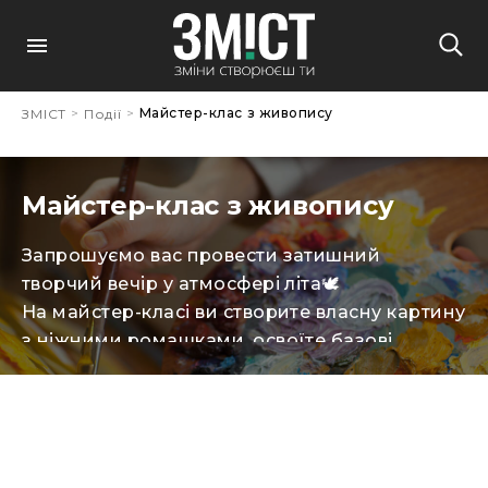
>
>
Майстер-клас з живопису
ЗМІСТ
Події
Майстер-клас з живопису
Запрошуємо вас провести затишний
творчий вечір у атмосфері літа🕊️
На майстер-класі ви створите власну картину
з ніжними ромашками, освоїте базові
техніки роботи з акриловими фарбами та
відкриєте для себе задоволення від
творчого процесу😇