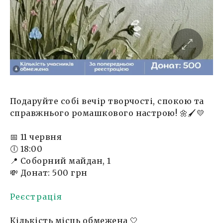
Подаруйте собі вечір творчості, спокою та
справжнього ромашкового настрою! 🌼🖌️💛
📅 11 червня
🕕 18:00
📍 Соборний майдан, 1
💸 Донат: 500 грн
Реєстрація
Кількість місць обмежена 🤍