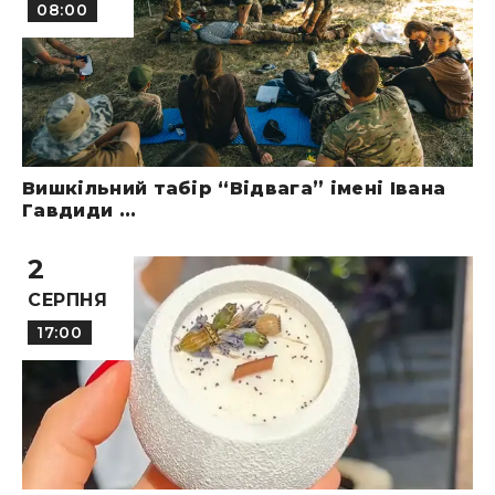
08:00
Вишкільний табір “Відвага” імені Івана
Гавдиди ...
2
СЕРПНЯ
17:00