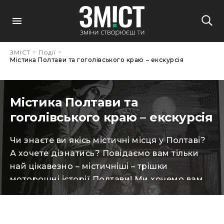
>
>
ЗМІСТ
Події
Містика Полтави та гоголівського краю – екскурсія
Містика Полтави та
гоголівського краю – екскурсія
Чи знаєте ви якісь містичні місця у Полтаві?
А хочете дізнатись? Повідаємо вам тільки
най цікавезно – містичніші – трішки
моторошні історії Полтави! Ми хочемо вам
показати Полтаву трішки з іншого боку,
містичнішого… Думаєте, що відьми та містика
притаманні тільки Києву, адже саме його