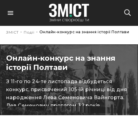
>
>
Онлайн-конкурс на знання історії Полтави
ЗМІСТ
Події
Онлайн-конкурс на знання
історії Полтави
З 11-го по 24-те листопада відбудеться
конкурс, присвячений 105-ій річниці від дня
народження Лева Семеновича Вайнгорта.
Лев Семенович протягом 32 років
(з 1939 до 1970 року) працював головним
архітектором Полтави. Він співавтор
багатьох пам’ятників міста і низки наукових
робіт