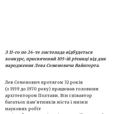
з містобудування і архітектури Полтави. За
його активної участі у повоєнні часи
відновлено центр міста, проведено
містобудівні заходи зі створення його чіткої
планувальної структури, відтворено […]
З 11-го по 24-те листопада відбудеться
конкурс, присвячений 105-ій
річниці від дня
народження Лева Семеновича Вайнгорта
.
Лев Семенович протягом 32 років
(з 1939 до 1970 року) працював головним
архітектором Полтави. Він співавтор
багатьох пам'ятників міста і низки
наукових робіт