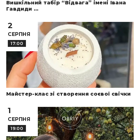
Вишкільний табір “Відвага” імені Івана
Гавдиди ...
2
СЕРПНЯ
17:00
Майстер-клас зі створення соєвої свічки
1
СЕРПНЯ
19:00