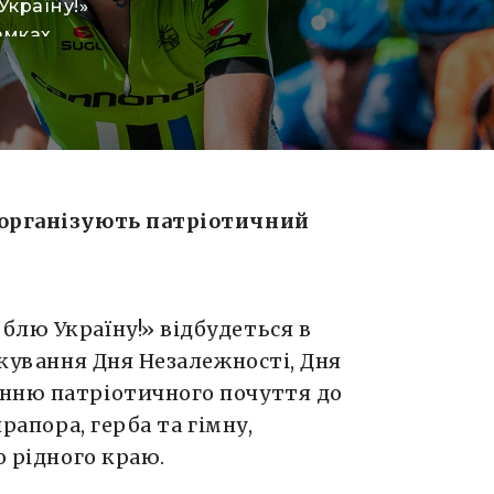
Україну!»
рамках
я Прапора
ичного
країни:
ї гордості,
ків
 музею о 9
 організують патріотичний
»
лю Україну!» відбудеться в
ткування Дня Незалежності, Дня
нню патріотичного почуття до
прапора, герба та гімну,
о рідного краю.