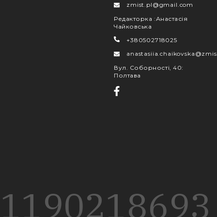
zmist.pl@gmail.com
Редакторка
:
Анастасія
Чайковська
+380502718025
anastasiia.chaikovska@zmis
Вул. Соборності, 40
:
Полтава
1190
218
693