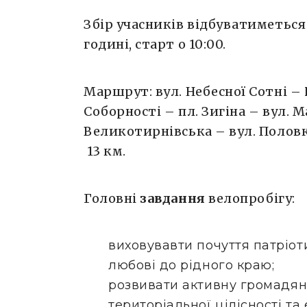
Збір учасників відбуватиметься
годині, старт о 10:00.
Маршрут: вул. Небесної Сотні – 
Соборності – пл. Зигіна – вул. 
Великотирнівська – вул. Половка
13 км.
Головні
завдання
велопробігу:
виховувавти почуття патріоти
любові до рідного краю;
розвивати
активну громадян
територіальної цілісності та