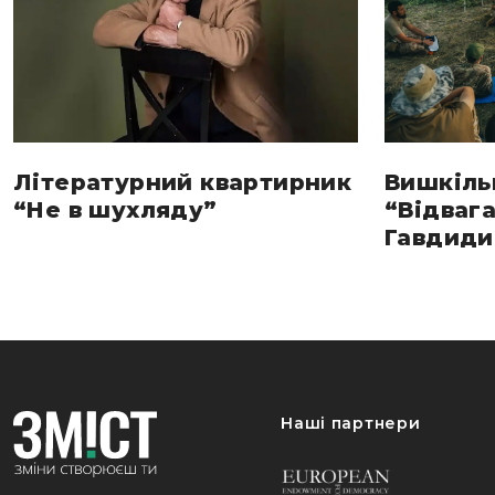
Літературний квартирник
Вишкіль
“Не в шухляду”
“Відвага
Гавдиди 
Наші партнери