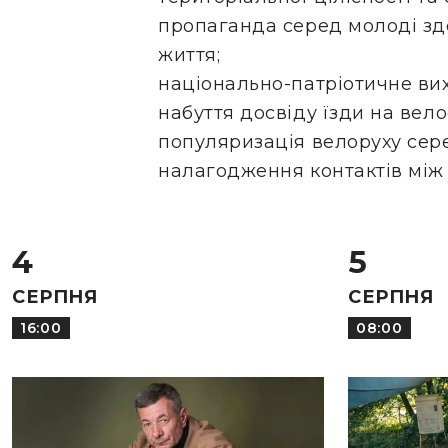
пропаганда серед молоді зд
життя;
національно-патріотичне ви
набуття досвіду їзди на вело
популяризація велоруху сер
налагодження контактів між
4
5
СЕРПНЯ
СЕРПНЯ
16:00
08:00