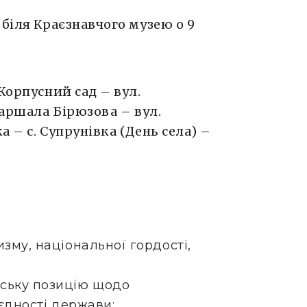
 біля Краєзнавчого музею о 9
Корпусний сад – вул.
Маршала Бірюзова – вул.
 – с. Супрунівка (День села) –
зму, національної гордості,
ську позицію щодо
 єдності держави;