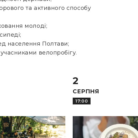
орового та активного способу
ховання молоді;
сипеді;
ед населення Полтави;
 учасниками велопробігу.
2
СЕРПНЯ
17:00