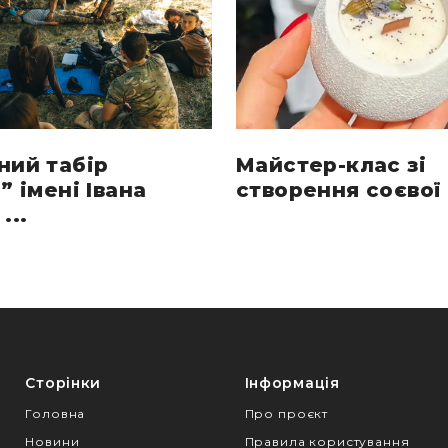
ний табір
Майстер-клас зі
” імені Івана
створення соєвої 
...
Сторінки
Інформація
Головна
Про проєкт
Новини
Правила користування