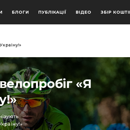
И
БЛОГИ
ПУБЛІКАЦІЇ
ВІДЕО
ЗБІР КОШТІ
Україну!»
велопробіг «Я
у!»
нізують
Україну!»