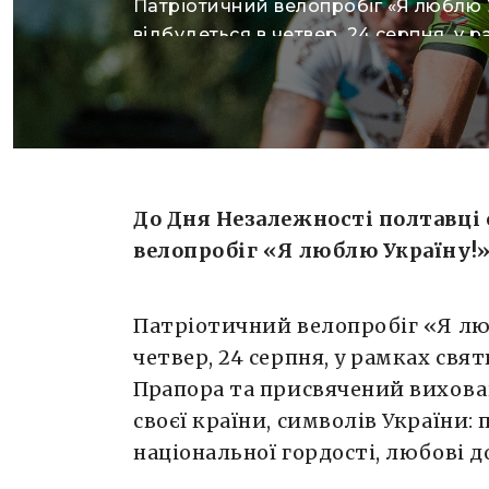
Патріотичний велопробіг «Я люблю 
відбудеться в четвер, 24 серпня, у 
святкування Дня Незалежності, Дн
та присвячений вихованню патріот
почуття до своєї країни, символів У
прапора, герба та гімну, національно
любові до рідного краю. Збір учасни
відбуватиметься біля Краєзнавчого
До Дня Незалежності полтавці
годині, […]
велопробіг «Я люблю Україну!
Патріотичний велопробіг «Я люб
четвер, 24 серпня, у рамках свя
Прапора та присвячений вихова
своєї країни, символів України: 
національної гордості, любові д