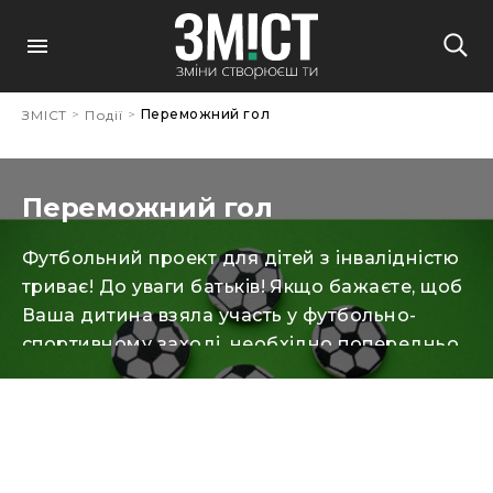
>
>
Переможний гол
ЗМІСТ
Події
Переможний гол
Футбольний проект для дітей з інвалідністю
триває! До уваги батьків! Якщо бажаєте, щоб
Ваша дитина взяла участь у футбольно-
спортивному заході, необхідно попередньо
зареєструватися за телефоном:
+380671600035 (Олександр). На учасників
чекає розминка-флешмоб, знайомство з
волонтерами, спортивні майстер-класи,
подарунки і той самий – довгоочікуваний