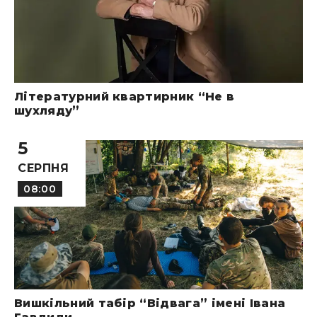
Літературний квартирник “Не в
шухляду”
5
СЕРПНЯ
08:00
Вишкільний табір “Відвага” імені Івана