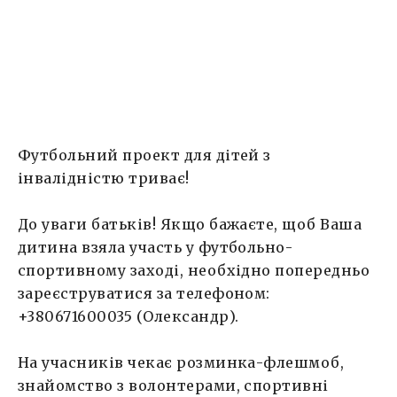
ГОЛ! Запрошуємо всіх бажаючих допомогти
зруйнувати ізольованість дітей з
інвалідністю, наблизити їх до […]
Футбольний проект для дітей з
інвалідністю триває!
До уваги батьків! Якщо бажаєте, щоб Ваша
дитина взяла участь у футбольно-
спортивному заході, необхідно попередньо
зареєструватися за телефоном:
+380671600035 (Олександр).
На учасників чекає розминка-флешмоб,
знайомство з волонтерами, спортивні