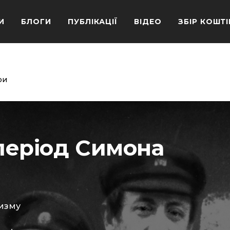
И
БЛОГИ
ПУБЛІКАЦІЇ
ВІДЕО
ЗБІР КОШТІ
ри
період Симона
ризму