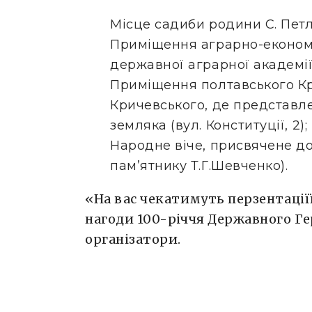
Місце садиби родини С. Петлю
Приміщення аграрно-економ
державної аграрної академії
Приміщення полтавського Кр
Кричевського, де представле
земляка (вул. Конституції, 2);
Народне віче, присвячене до
пам’ятнику Т.Г.Шевченко).
«На вас чекатимуть перзентації
нагоди 100-річчя Державного Ге
організатори.