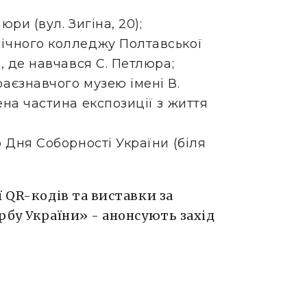
ри (вул. Зигіна, 20);
ічного колледжу Полтавської
, де навчався С. Петлюра;
аєзнавчого музею імені В.
на частина експозиції з життя
 Дня Соборності України (біля
ї QR-кодів та виставки за
рбу України» - анонсують захід