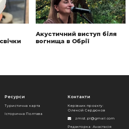
Акустичний виступ біля
свічки
вогнища в Обрії
Ресурси
Контакти
Туристична карта
Керівник проєкту
:
Олексій Сердюков
Історична Полтава
zmist.pl@gmail.com
Редакторка
:
Анастасія