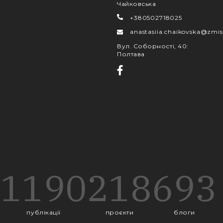
Чайковська
+380502718025
anastasiia.chaikovska@zmis
Вул. Соборності, 40
:
Полтава
1190
218
693
публікації
проєкти
блоги