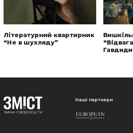
Літературний квартирник
Вишкіль
“Не в шухляду”
“Відвага
Гавдиди 
Наші партнери