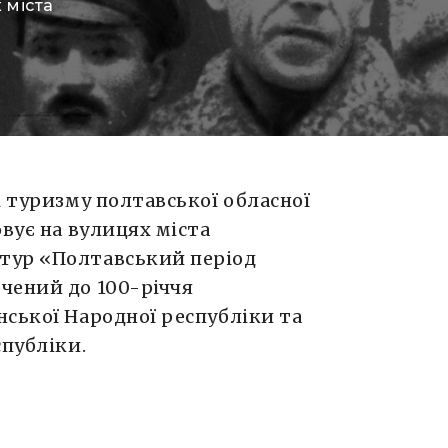
 міста
и». Захід
шення Акта
іки та
ліки.
 С.
ня
і туризму полтавської обласної
лтавської
овує на вулицях міста
вчався С.
тур «Полтавський період
чений до 100-річчя
ської Народної республіки та
спубліки.