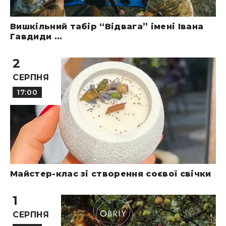
Вишкільний табір “Відвага” імені Івана
Гавдиди ...
2
СЕРПНЯ
17:00
Майстер-клас зі створення соєвої свічки
1
СЕРПНЯ