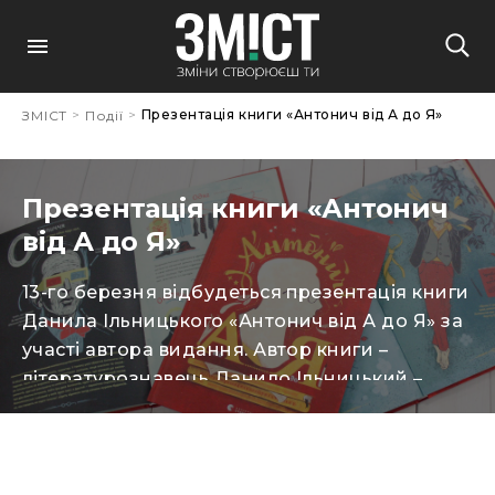
>
>
Презентація книги «Антонич від А до Я»
ЗМІСТ
Події
Презентація книги «Антонич
від А до Я»
13-го березня відбудеться презентація книги
Данила Ільницького «Антонич від А до Я» за
участі автора видання. Автор книги –
літературознавець Данило Ільницький –
розкаже маловідомі факти з життя вічно
молодого поета. Унікальна енциклопедія
«Антонич від А до Я» вийшла у «Видавництві
Старого Лева». Як повідомляють