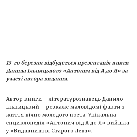
організатори на фб-сторінці заходу, гасла,
підібрані Данилом Ільницьким на кожну […]
13-го березня відбудеться презентація книги
Данила Ільницького «Антонич від А до Я» за
участі автора
видання.
Автор книги – літературознавець Данило
Ільницький – розкаже маловідомі факти з
життя вічно молодого поета. Унікальна
енциклопедія «Антонич від А до Я» вийшла
у «Видавництві Старого Лева».