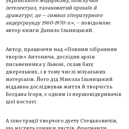
українського модернізму, блискучий
інтелектуал, талановитий прозаїк й
драматург, це – символ літературного
андерґраунду 1960-1970-х»
, – повідомляє
автор книги Данило Ільницький.
Автор, працюючи над «Повним зібранням
творів» Антонича, дослідив архів
письменника у Львові, склав базу
джерельних, і в тому числі візуальних
матеріалів. Його дід Микола Ільницький
віддавна досліджував життя й творчість
Богдана Ігоря, є одним із першовідкривачів
цієї постаті.
А ілюстрації творчого дуету Стецьковичів,
що містять уривки листів, фрагменти