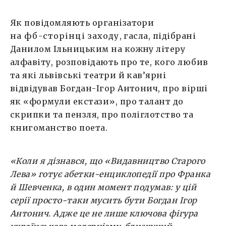
Як повідомляють організатори
на фб-сторінці заходу
, гасла, підібрані
Данилом Ільницьким на кожну літеру
алфавіту, розповідають про те, кого любив
та які львівські театри й кав’ярні
відвідував Богдан-Ігор Антонич, про вірші
як «формули екстази», про талант до
скрипки та пензля, про поліглотство та
книгоманство поета.
«Коли я дізнався, що «Видавництво Старого
Лева» готує абетки-енциклопедії про Франка
й Шевченка, в один момент подумав: у цій
серії просто-таки мусить бути Богдан Ігор
Антонич. Адже це не лише ключова фігура