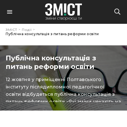
>
>
ЗМІСТ
Події
Публічна консультація з питань реформи освіти
Публічна консультація з
питань реформи освіти
12 жовтня у приміщенні Полтавського
інституту післядипломної педагогічної
освіти відбудеться публічна консультація з
питань реформи освіти «Які зміни чекають на
середню освіту в Україні та як їх бачать
освітяни?» за участі
представників Міністерства освіти та науки