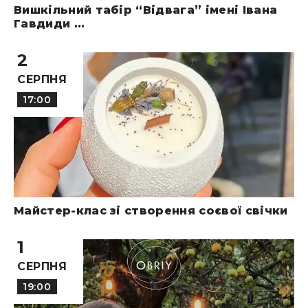
Вишкільний табір “Відвага” імені Івана
Гавдиди ...
2
СЕРПНЯ
17:00
Майстер-клас зі створення соєвої свічки
1
СЕРПНЯ
19:00