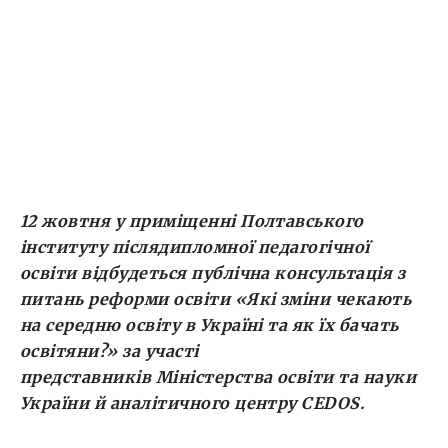
України й аналітичного центру CEDOS.
Консультація відбуватиметься в
рамках Всеукраїнського туру «ЗміниТИ:
Взаємодія заради змін». До участі в заході
організатори запрошують представників
професійних освітянських […]
12 жовтня у приміщенні Полтавського
інституту післядипломної педагогічної
освіти відбудеться публічна консультація з
питань реформи освіти «Які зміни чекають
на середню освіту в Україні та як їх бачать
освітяни?» за участі
представників
Міністерства освіти та науки
України й
аналітичного центру CEDOS.