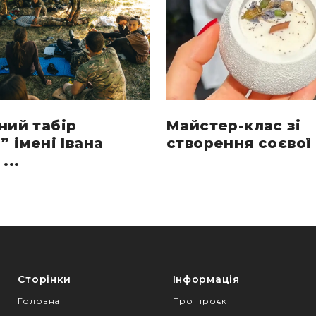
ний табір
Майстер-клас зі
” імені Івана
створення соєвої 
...
Сторінки
Інформація
Головна
Про проєкт