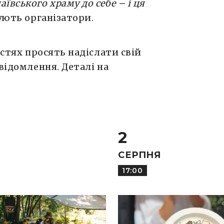
вського храму до себе – і ця
ують організатори.
остях просять надіслати свій
відомлення. Деталі на
2
СЕРПНЯ
17:00