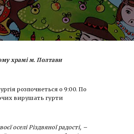
ників.
 оселі
ртеп Свято-
 радість
ізатори.
ому храмі м. Полтави
ургія розпочнеться о 9:00. По
жаючих вирушать гурти
оєї оселі Різдвяної радості, –