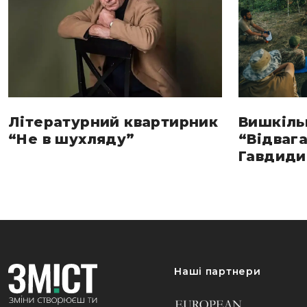
Літературний квартирник
Вишкіль
“Не в шухляду”
“Відвага
Гавдиди 
Наші партнери