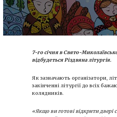
всіх бажаючих вирушать гурти коляд
«Якщо ви готові відкрити двері своєї
Різдвяної радості, – запрошуйте ве
Миколаївського храму до себе – і ця
вас не мине», – наголошують орган
Тих, хто хоче […]
7-го січня в Свято-Миколаївськ
відбудеться Різдвяна літургія.
Як зазначають організатори, літ
закінченні літургії до всіх ба
колядників.
«Якщо ви готові відкрити двері св