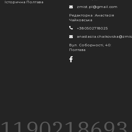
Історична Полтава
zmist.pl@gmail.com
Редакторка
:
Анастасія
Чайковська
+380502718025
anastasiia.chaikovska@zmis
Вул. Соборності, 40
:
Полтава
1190
218
693