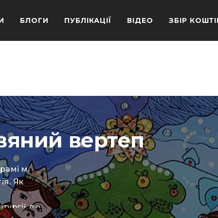
И
БЛОГИ
ПУБЛІКАЦІЇ
ВІДЕО
ЗБІР КОШТІ
двяний вертеп
рамі м.
ія. Як
ітургії до