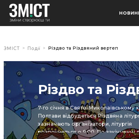
НОВИН
>
>
Різдво та Різдвяний вертеп
ЗМІСТ
Події
Різдво та Різ
7-го січня в Свято-Миколаївському х
Полтави відбудеться Різдвяна літург
зазначають організатори, літургія
розпочнеться о 9:00. По закінченні л