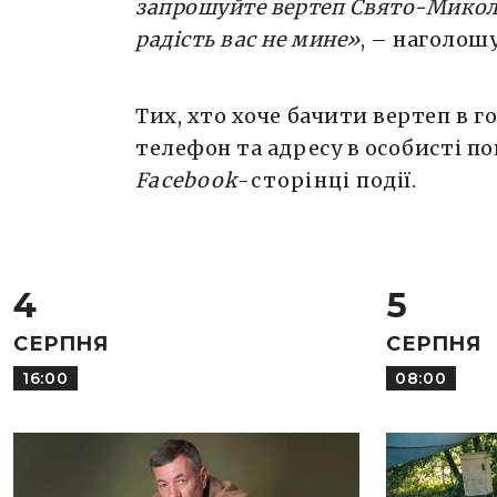
запрошуйте вертеп Свято-Миколаї
радість вас не мине»
, – наголош
Тих, хто хоче бачити вертеп в г
телефон та адресу в особисті по
Facebook
-сторінці
події.
4
5
СЕРПНЯ
СЕРПНЯ
16:00
08:00