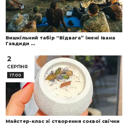
Вишкільний табір “Відвага” імені Івана
Гавдиди ...
2
СЕРПНЯ
17:00
Майстер-клас зі створення соєвої свічки