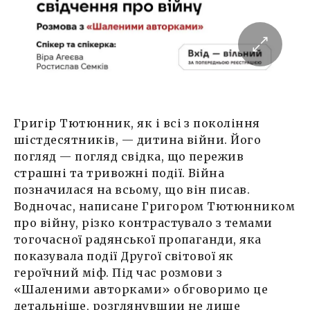
Григір Тютюнник, як і всі з покоління
шістдесятників, — дитина війни. Його
погляд — погляд свідка, що пережив
страшні та тривожні події. Війна
позначилася на всьому, що він писав.
Водночас, написане Григором Тютюнником
про війну, різко контрастувало з темами
тогочасної радянської пропаганди, яка
показувала події Другої світової як
героїчний міф. Під час розмови з
«Шаленими авторками» обговоримо це
детальніше, розглянувшии не лише