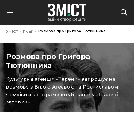
>
>
Розмова про Григора Тютюнника
ЗМІСТ
Події
Розмова про Григора
Тютюнника
Культурна агенція «Терени» запрошує на
розмову з Вірою Агеєвою та Ростиславом
Семківим, авторами ютуб-каналу «Шалені
авторки».