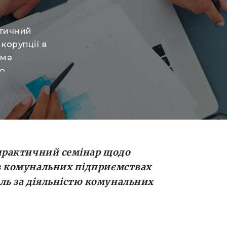
ктичний
корупції в
рма
тю
ачають
заходу,
івень
ів та
ів та
ю
практичний семінар щодо
 у
 в комунальних підприємствах
ль за діяльністю комунальних