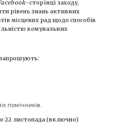
Facebook
-сторінці
заходу,
ти рівень знань активних
атів місцевих рад щодо способів
іяльністю комунальних
і запрошують:
іх помічників.
до 22 листопада (включно)