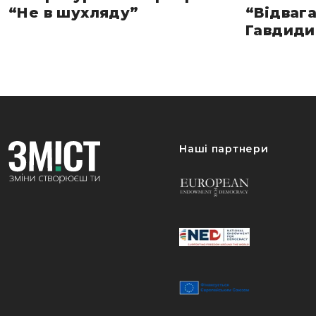
“Не в шухляду”
“Відвага
Гавдиди 
Наші партнери