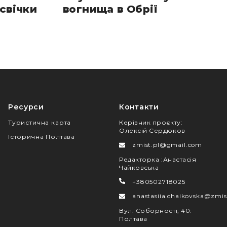
свічки
вогнища в Обрії
Ресурси
Контакти
Туристична карта
Керівник проєкту
:
Олексій Сердюков
Історична Полтава
zmist.pl@gmail.com
Редакторка
:
Анастасія
Чайковська
+380502718025
anastasiia.chaikovska@zmis
Вул. Соборності, 40
:
Полтава