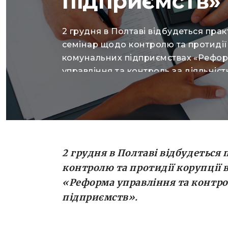
підприємств»
2 грудня в Полтаві відбудеться пра
семінар щодо контролю та протидії 
комунальних підприємствах «Рефо
управління та контроль за діяльніс
комунальних підприємств». Як зазн
організатори на Facebook-сторінці 
семінар проводять щоб підвищити р
знань активних громадян, журналіст
депутатів місцевих рад щодо способ
інструментів контролю за діяльніст
2 грудня в Полтаві
відбудеться 
комунальних підприємств. До участі
контролю та протидії корупції
навчальній […]
«Реформа управління та контро
підприємств»
.