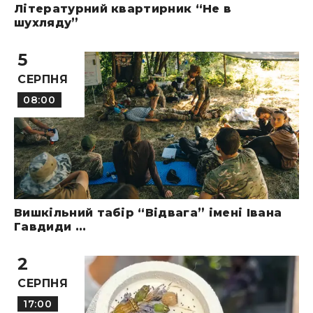
Літературний квартирник “Не в
шухляду”
5
СЕРПНЯ
08:00
Вишкільний табір “Відвага” імені Івана
Гавдиди ...
2
СЕРПНЯ
17:00