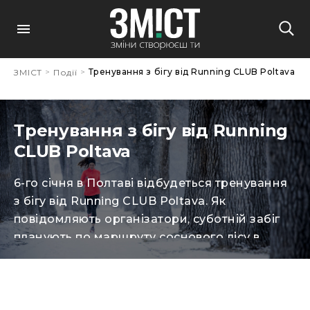
>
>
Тренування з бігу від Running CLUB Poltava
ЗМІСТ
Події
Тренування з бігу від Running
CLUB Poltava
6-го січня в Полтаві відбудеться тренування
з бігу від Running CLUB Poltava. Як
повідомляють організатори, суботній забіг
планують по маршруту соснового лісу в
Терешках. Зустріч учасників о 8.30 на
автостоянці ТЦ МИР, мікрорайон
Левада. Додаткова інформація за
телефоном: 0503056522 (Неля Агапова).