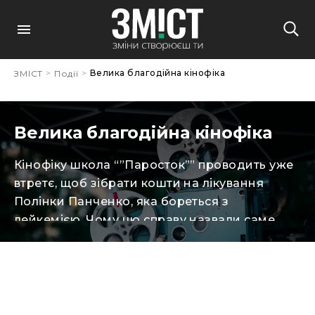
>
>
Велика благодійна кінофіка
ЗМІСТ
Події
Велика благодійна кінофіка
Кінофіку школа “”Паросток”” проводить уже
втретє, щоб зібрати кошти на лікування
Полінки Панченко, яка бореться з
лейкемією. Чому цю справу назвали саме
так? Fika – шведське традиційне кавування з
усілякими смаколиками, на кшталт булочок
із цинамоном. Фіка вже кілька років є
п’ятничною традицією школи, протягом якої
учні аналізують тиждень, діляться