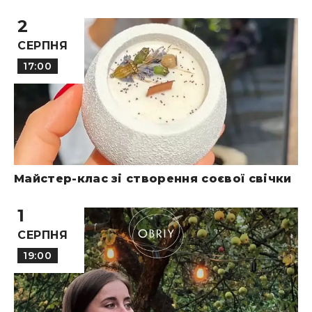
2
СЕРПНЯ
17:00
Майстер-клас зі створення соєвої свічки
1
СЕРПНЯ
19:00