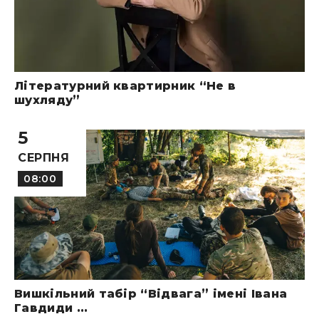
Літературний квартирник “Не в
шухляду”
5
СЕРПНЯ
08:00
Вишкільний табір “Відвага” імені Івана
Гавдиди ...