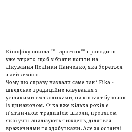
враженнями та здобутками. Але за останні
[…]
Кінофіку школа ""Паросток"" проводить
уже втретє, щоб зібрати кошти на
лікування Полінки Панченко, яка бореться
з лейкемією.
Чому цю справу назвали саме так? Fika -
шведське традиційне кавування з
усілякими смаколиками, на кшталт булочок
із цинамоном. Фіка вже кілька років є
п'ятничною традицією школи, протягом
якої учні аналізують тиждень, діляться
враженнями та здобутками. Але з
а останні