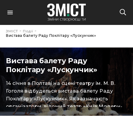
>
>
ЗМІСТ
Події
Вистава балету Раду Поклітару «Лускунчик»
Вистава балету Раду
Поклітару «Лускунчик»
14 сiчня в Полтаві на сцені театру iм. М. В.
Гоголя відбудеться вистава балету Раду
Поклітару «Лускунчик». Як зазначають
організатори, відомий театр «Київ Модерн-
балет» під керівництвом Раду Поклітару, що
став візитною карткою культурного Києва і
українською відповіддю театральній Європі,