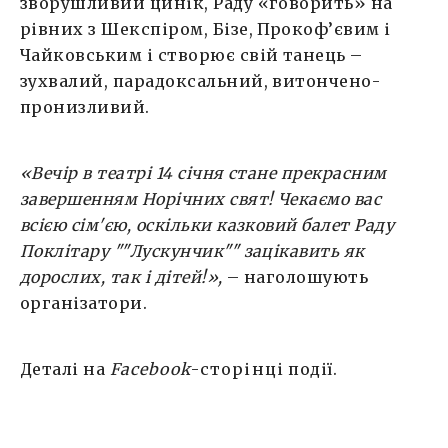
зворушливий цинік, Раду «говорить» на
рівних з Шекспіром, Бізе, Прокоф’євим і
Чайковським і створює свій танець –
зухвалий, парадоксальний, витончено-
пронизливий.
«
Вечір в театрі 14 сiчня стане прекрасним
завершенням Норiчних свят! Чекаємо вас
всією сім'єю, оскільки казковий балет Раду
Поклітару ""Лускунчик"" зацікавить як
дорослих, так і дітей!
»,
– наголошують
організатори.
Деталі на
Facebook
-сторінці
події.