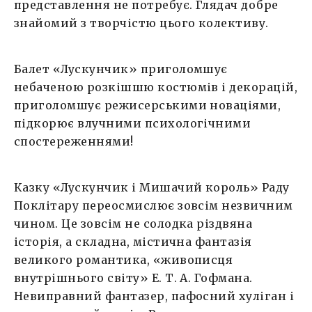
представлення не потребує. Глядач добре
знайомий з творчістю цього колективу.
Балет «Лускунчик» приголомшує
небаченою розкішшю костюмів і декорацій,
приголомшує режисерськими новаціями,
підкорює влучними психологічними
спостереженнями!
Казку «Лускунчик і Мишачий король» Раду
Поклітару переосмислює зовсім незвичним
чином. Це зовсім не солодка різдвяна
історія, а складна, містична фантазія
великого романтика, «живописця
внутрішнього світу» Е. Т. А. Гофмана.
Невиправний фантазер, пафосний хуліган і