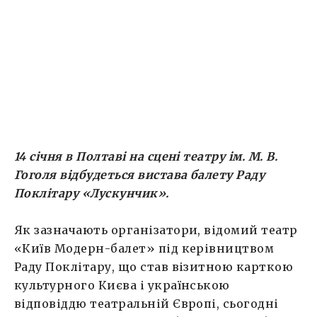
сьогодні представлення не потребує. Глядач
добре знайомий з творчістю цього
колективу. Балет «Лускунчик» приголомшує
небаченою розкішшю […]
14 сiчня
в Полтаві на
сцені театру iм. М.
В.
Гоголя
відбудеться вистава
балет
у
Раду
Поклітару
«
Лускунчик
».
Як зазначають організатори, відомий театр
«Київ Модерн-балет» під керівництвом
Раду Поклітару, що став візитною карткою
культурного Києва і українською
відповіддю театральній Європі, сьогодні