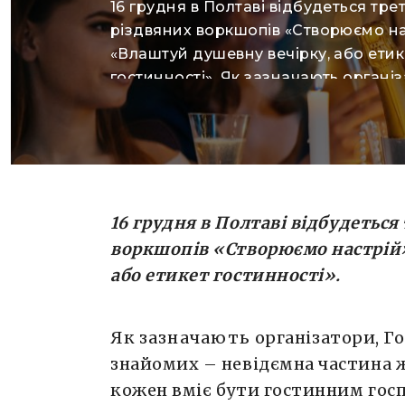
16 грудня в Полтаві відбудеться треті
різдвяних воркшопів «Створюємо на
«Влаштуй душевну вечірку, або етик
гостинності». Як зазначають організ
Гостювання в друзів, рідних і знайо
невідємна частина життя кожної л
Однак не кожен вміє бути гостинни
господарем або завжди бажаним і 
гостем. У цьому немає нічого страш
цьому можна […]
16 грудня
в Полтаві відбудеться
воркшопів «Створюємо настрі
або етикет гостинності».
Як
зазначають
організатори, Го
знайомих – невідємна частина 
кожен вміє бути гостинним гос