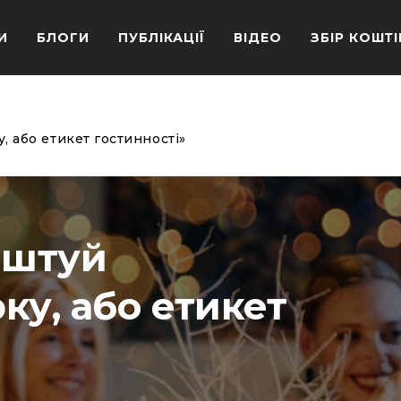
И
БЛОГИ
ПУБЛІКАЦІЇ
ВІДЕО
ЗБІР КОШТІ
 або етикет гостинності»
аштуй
ку, або етикет