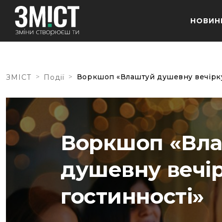
НОВИН
>
>
Воркшоп «Влаштуй душевну вечірку,
ЗМІСТ
Події
Воркшоп «Вл
душевну вечір
гостинності»