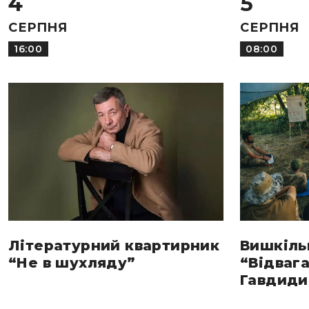
4
5
СЕРПНЯ
СЕРПНЯ
16:00
08:00
Літературний квартирник
Вишкіль
“Не в шухляду”
“Відвага
Гавдиди 