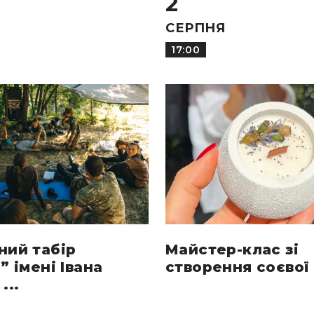
2
СЕРПНЯ
17:00
ний табір
Майстер-клас зі
” імені Івана
створення соєвої 
...