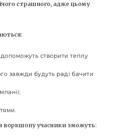
нічого страшного, адже цьому
аються:
і допоможуть створити теплу
ого завжди будуть раді бачити
мпанії;
тями.
ля воркшопу учасники зможуть: