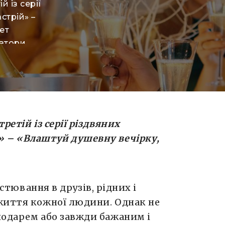
й із серії
стрій» –
ет
атори,
мих –
юдини.
м
цікавим
ного, адже
третій
із серії різдвяних
й»
–
«Влаштуй душевну вечірку,
стювання в друзів, рідних і
життя кожної людини. Однак не
подарем або завжди бажаним і