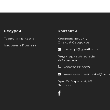
Ресурси
Контакти
Туристична карта
Керівник проєкту
:
Олексій Сердюков
Історична Полтава
zmist.pl@gmail.com
Редакторка
:
Анастасія
Чайковська
+380502718025
anastasiia.chaikovska@zmis
Вул. Соборності, 40
:
Полтава