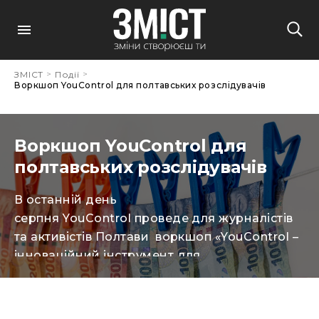
>
>
ЗМІСТ
Події
Воркшоп YouControl для полтавських розслідувачів
Воркшоп YouControl для
полтавських розслідувачів
В останній день
серпня YouControl проведе для журналістів
та активістів Полтави воркшоп «YouControl –
інноваційний інструмент для
антикорупціонерів». До участі організатори
запрошують журналістів та громадських
активісти, що займаються розслідуваннями.