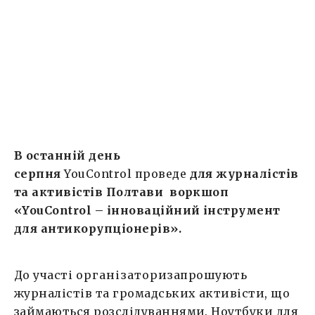
Ноутбуки для навчання обов’язкові.
Учасники дізнаються: Як скоротити час
збору інформації для розслідування в
десять разів. Як в один клік встановити
зв’язки між публічними особами. Як швидко
знайти бізнес-інтереси чиновників. […]
В останній день
серпня
YouControl
проведе
для журналістів
та активістів Полтави воркшоп
«YouControl – інноваційний інструмент
для антикорупціонерів».
До участі
організатори
запрошують
журналістів та г
ромадських активісти, що
займаються розслідуваннями. Ноутбуки для