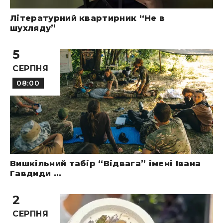
Літературний квартирник “Не в
шухляду”
5
СЕРПНЯ
08:00
Вишкільний табір “Відвага” імені Івана
Гавдиди ...
2
СЕРПНЯ