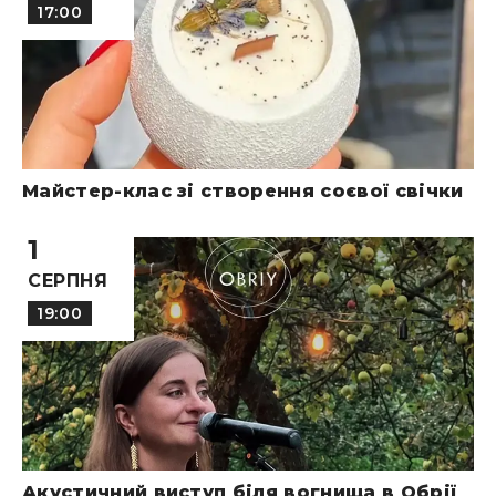
17:00
Майстер-клас зі створення соєвої свічки
1
СЕРПНЯ
19:00
Акустичний виступ біля вогнища в Обрії