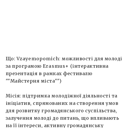
на її інтереси, активну громадянську
позицію серед молоді, розвиток лідерських
якостей
Що:
Vzayemopomich
: можливості для молоді
за програмою
Erasmus+
(інтерактивна
презентація в рамках фестивалю
""Майстерня міста"")
Місія: підтримка молодіжної діяльності та
ініціатив, спрямованих на створення умов
для розвитку громадянського суспільства,
залучення молоді до питань, що впливають
на її інтереси, активну громадянську