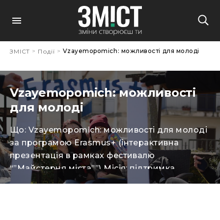
>
>
Vzayemopomich: можливості для молоді
ЗМІСТ
Події
Vzayemopomich: можливості
для молоді
Що: Vzayemopomich: можливості для молоді
за програмою Erasmus+ (інтерактивна
презентація в рамках фестивалю
“”Майстерня міста””) Місія: підтримка
молодіжної діяльності та ініціатив,
спрямованих на створення умов для
розвитку громадянського суспільства,
залучення молоді до питань, що впливають