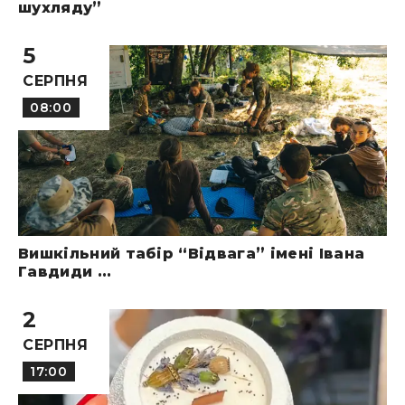
шухляду”
5
СЕРПНЯ
08:00
Вишкільний табір “Відвага” імені Івана
Гавдиди ...
2
СЕРПНЯ
17:00