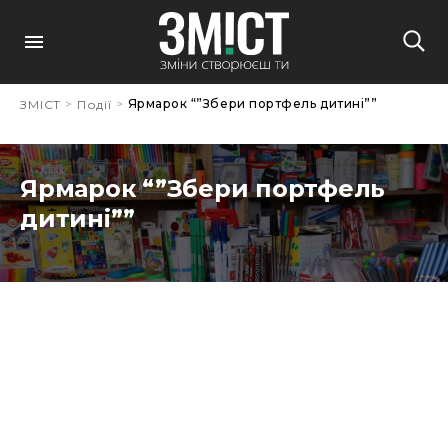
>
>
Ярмарок “”Збери портфель дитині””
ЗМІСТ
Події
Ярмарок “”Збери портфель
дитині””