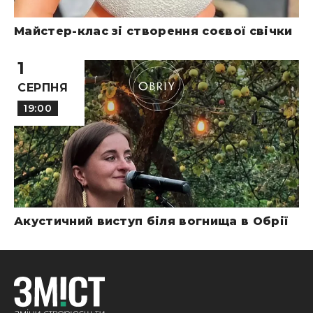
Майстер-клас зі створення соєвої свічки
1
СЕРПНЯ
19:00
Акустичний виступ біля вогнища в Обрії