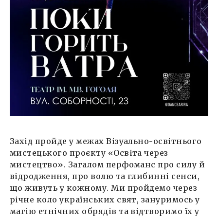
Захід пройде у межах Візуально-освітнього
мистецького проєкту «Освіта через
мистецтво». Загалом перфоманс про силу й
відродження, про волю та глибинні сенси,
що живуть у кожному. Ми пройдемо через
річне коло українських свят, зануримось у
магію етнічних обрядів та відтворимо їх у