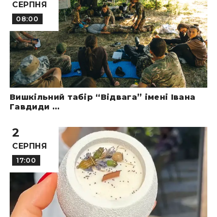
СЕРПНЯ
08:00
Вишкільний табір “Відвага” імені Івана
Гавдиди ...
2
СЕРПНЯ
17:00