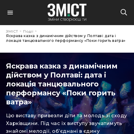
>
>
ЗМІСТ
Події
Яскрава казка з динамічним дійством у Полтаві: дата і
локація танцювального перформансу «Поки горить ватра»
Яскрава казка з динамічним
дійством у Полтаві: дата і
локація танцювального
перформансу «Поки горить
ватра»
Цю виставу привезли діти та молодь зі сходу
Харківщини. Під час їх виступу звучатимуть
знайомі мелодії, об’єднані в єдину