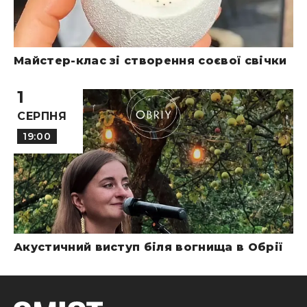
Майстер-клас зі створення соєвої свічки
1
СЕРПНЯ
19:00
Акустичний виступ біля вогнища в Обрії