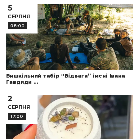
5
СЕРПНЯ
08:00
Вишкільний табір “Відвага” імені Івана
Гавдиди ...
2
СЕРПНЯ
17:00