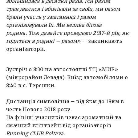
збільшилася в десятки разів. Ми разом
тренувалися і вболівали за своїх, ми разом
брали участь у змаганнях і разом
організовували їх. Ми велика бігова
родина. Тож давайте проведемо 2017-й рік, як
годиться в родині – разом»
, – закликають
організатори.
Зустріч о 8:30 на автостоянці ТЦ «МИР»
(мікрорайон Левада). Виїзд автомобілями о
8:40 в с. Терешки.
Дистанція символічна – від 8км до 18км в
честь Нового 2018 року.
На фініші учасників чекає ароматний та
смачний глінтвейн від організаторів
Running CLUB Poltava
.