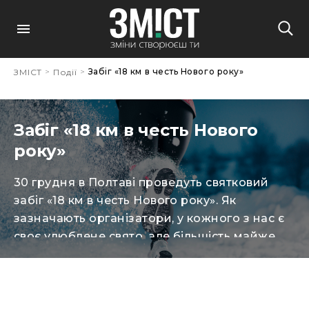
>
>
Забіг «18 км в честь Нового року»
ЗМІСТ
Події
Забіг «18 км в честь Нового
року»
30 грудня в Полтаві проведуть святковий
забіг «18 км в честь Нового року». Як
зазначають організатори, у кожного з нас є
своє улюблене свято, але більшість майже
одноголосно скаже, що це Новий рік. Ми з
нетерпінням чекаємо того моменту, коли
наші домівки наповняться ароматом ялинки
і солоденьких мандаринок, від запаху і