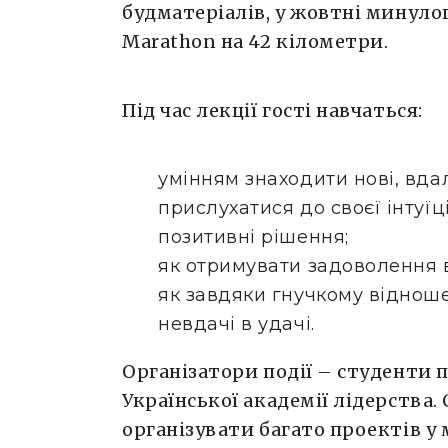
будматеріалів, у жовтні минулого
Marathon на 42 кілометри.
Під час лекції гості навчаться:
умінням знаходити нові, вда
прислухатися до своєї інтуїції
позитивні рішення;
як отримувати задоволення ві
як завдяки гнучкому віднош
невдачі в удачі.
Організатори події – студенти 
Української академії лідерства
організувати багато проектів у 