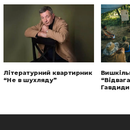
Літературний квартирник
Вишкіль
“Не в шухляду”
“Відвага
Гавдиди 