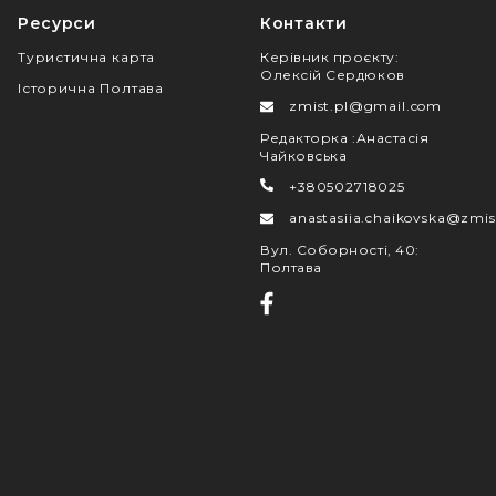
Ресурси
Контакти
Туристична карта
Керівник проєкту
:
Олексій Сердюков
Історична Полтава
zmist.pl@gmail.com
Редакторка
:
Анастасія
Чайковська
+380502718025
anastasiia.chaikovska@zmis
Вул. Соборності, 40
:
Полтава