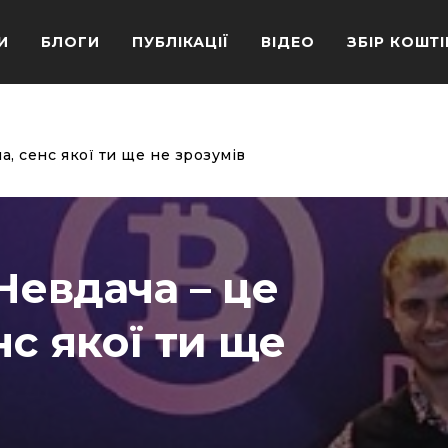
И
БЛОГИ
ПУБЛІКАЦІЇ
ВІДЕО
ЗБІР КОШТІ
, сенс якої ти ще не зрозумів
евдача – це
нс якої ти ще