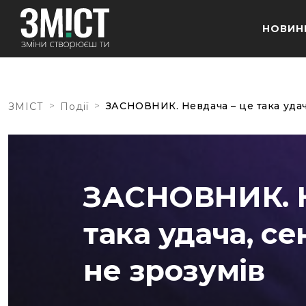
НОВИН
>
>
ЗАСНОВНИК. Невдача – це така удача
ЗМІСТ
Події
ЗАСНОВНИК. Н
така удача, се
не зрозумів