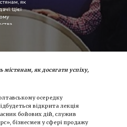
стянам, як
ачі. Цієї
кому
рства
лава Мухи.
лужив
 бізнесмен
втні
ity
 містянам, як досягати успіху,
в полтавському осередку
відбудеться відкрита лекція
асник бойових дій, служив
рс», бізнесмен у сфері продажу