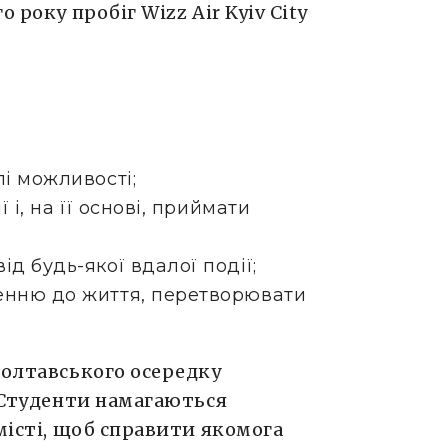
 року пробіг Wizz Air Kyiv City
лі можливості;
 і, на її основі, приймати
д будь-якої вдалої події;
енню до життя, перетворювати
полтавського осередку
. Студенти намагаються
місті, щоб справити якомога