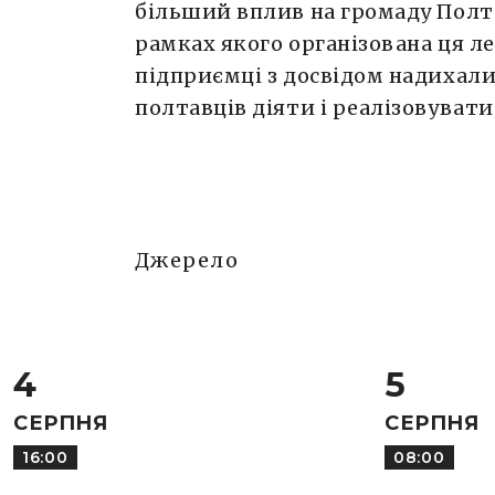
більший вплив на громаду Полт
рамках якого організована ця ле
підприємці з досвідом надихал
полтавців діяти і реалізовувати 
Джерело
4
5
СЕРПНЯ
СЕРПНЯ
16:00
08:00