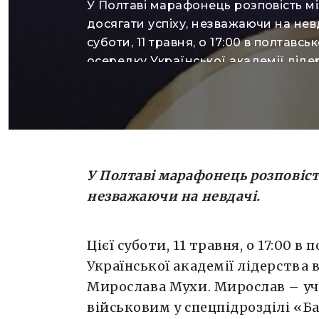
У Полтаві марафонець розповість мі
досягати успіху, незважаючи на невд
суботи, 11 травня, о 17:00 в полтавсь
осередку Української академії ліде
відбудеться відкрита лекція Мирос
Мирослав – учасник бойових дій, с
військовим у спецпідрозділі «Барс»,
у сфері продажу будматеріалів, у жо
минулого року пробіг Wizz Air Kyiv C
Marathon на 42 […]
У Полтаві марафонець розповість
незважаючи на невдачі.
Цієї суботи, 11 травня, о 17:00 
Української академії лідерства 
Мирослава Мухи. Мирослав – уч
військовим у спецпідрозділі «Ба