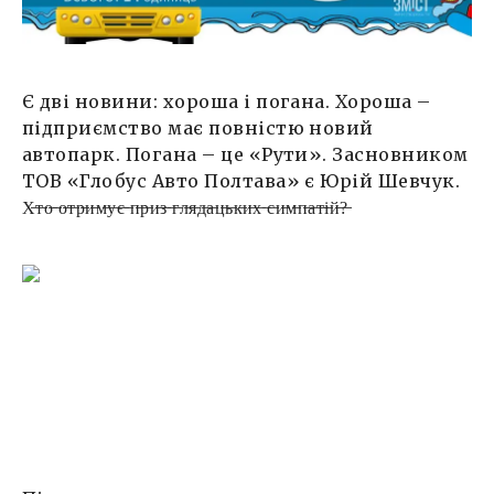
Є дві новини: хороша і погана. Хороша –
підприємство має повністю новий
автопарк. Погана – це «Рути». Засновником
ТОВ «Глобус Авто Полтава» є Юрій Шевчук.
Х̶т̶о̶ ̶о̶т̶р̶и̶м̶у̶є̶ ̶п̶р̶и̶з̶ ̶г̶л̶я̶д̶а̶ц̶ь̶к̶и̶х̶ ̶с̶и̶м̶п̶а̶т̶і̶й̶?̶