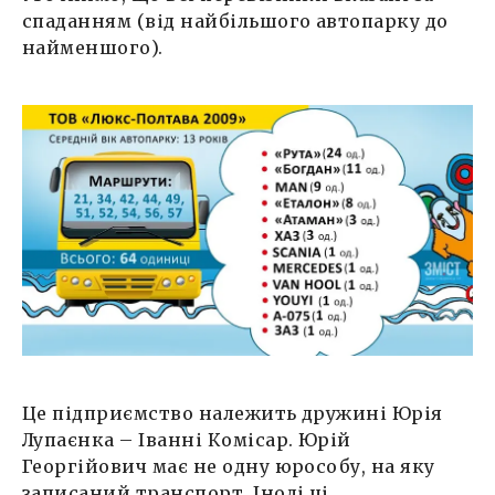
спаданням (від найбільшого автопарку до
найменшого).
Це підприємство належить дружині Юрія
Лупаєнка – Іванні Комісар. Юрій
Георгійович має не одну юрособу, на яку
записаний транспорт. Іноді ці