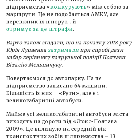
підприємства «
конкурують
» між собою за
маршрути. Це не подобається АМКУ, але
перевізник їх ігнорує… й
отримує за це штрафи
.
Варто також згадати, що на початку 2018 року
Юрія Лупаєнка
затримали
при спробі дати
хабар керівнику патрульної поліції Полтави
Віталію Мельничуку.
Повертаємося до автопарку. На це
підприємство записано 64 машини.
Більшість із них – «Рути», але є і
великогабаритні автобуси.
Майже усі великогабаритні автобуси міста
виходять на дороги від «Люкс-Полтава
2009». Це вплинуло на середній вік
транспортних зобів підприємства – 13