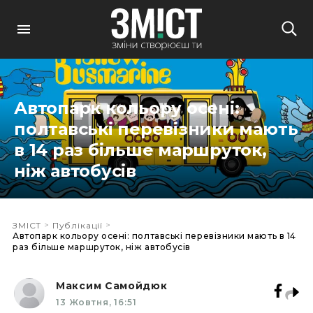
Автопарк кольору осені:
полтавські перевізники мають
в 14 раз більше маршруток,
ніж автобусів
>
>
ЗМІСТ
Публікації
Автопарк кольору осені: полтавські перевізники мають в 14
раз більше маршруток, ніж автобусів
Максим Самойдюк
13 Жовтня, 16:51