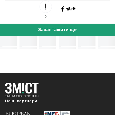
0
Завантажити ще
Наші партнери