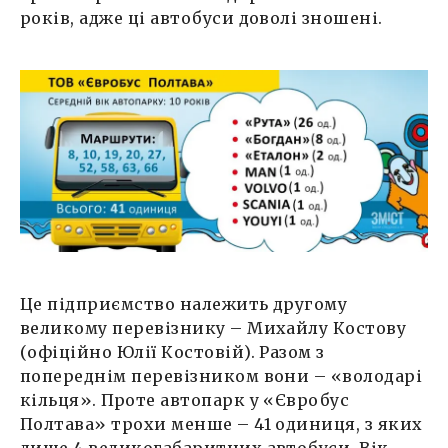
років, адже ці автобуси доволі зношені.
Це підприємство належить другому
великому перевізнику – Михайлу Костову
(офіційно Юлії Костовій). Разом з
попереднім перевізником вони – «володарі
кільця». Проте автопарк у «Євробус
Полтава» трохи менше – 41 одиниця, з яких