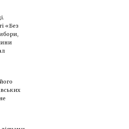
і.
ті «Без
вибори,
лини
ал
 його
авських
не