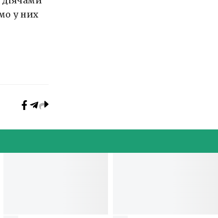
 діячами
мо у них