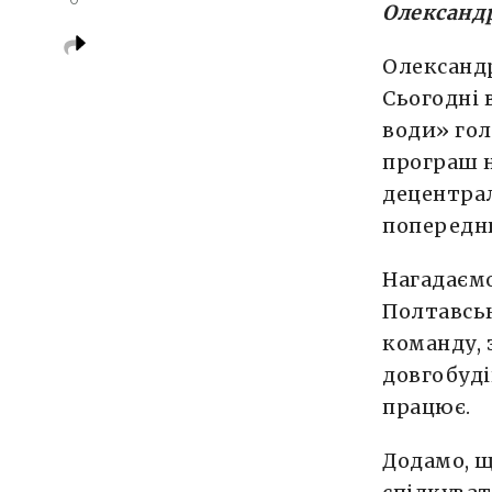
Олександ
Олександр
Сьогодні 
води» гол
програш 
децентрал
попереднь
Нагадаєм
Полтавськ
команду, 
довгобуді
працює.
Додамо, щ