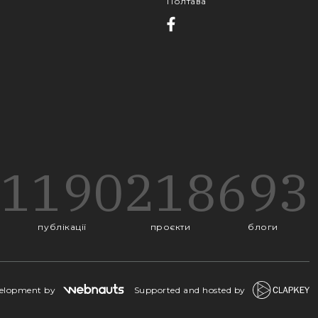
Полтава
1190
218
693
публікації
проєкти
блоги
velopment by
Supported and hosted by