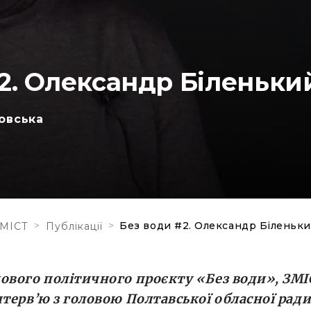
2. Олександр Біленьки
овська
>
>
Без води #2. Олександр Біленьк
МІСТ
Публікації
ового політичного проєкту «Без води», ЗМ
нтерв’ю з головою Полтавської обласної рад