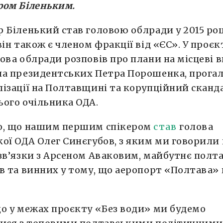
ром Біленьким.
 Біленький став головою облради у 2015 роц
він також є членом фракції від «ЄС». У проєк
ова облради розповів про плани на місцеві 
на президентських Петра Порошенка, прога
ізації на Полтавщині та корупційний сканд
ого очільника ОДА.
о, що нашим першим спікером
став
голова
ої ОДА Олег Синєгубов, з яким ми говорили
зв’язки з Арсеном Аваковим, майбутнє полт
в та винних у тому, що аеропорт «Полтава» 
о у межах проєкту «Без води» ми будемо