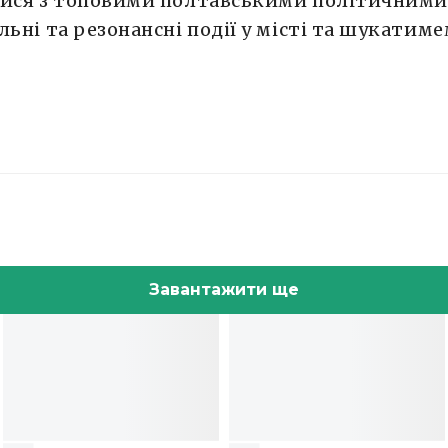
тися з топовими полтавськими політичними
льні та резонансні події у місті та шукатиме
Завантажити ще