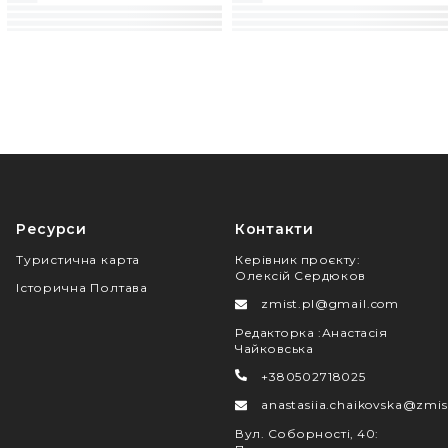
Ресурси
Контакти
Туристична карта
Керівник проєкту
:
Олексій Сердюков
Історична Полтава
zmist.pl@gmail.com
Редакторка
:
Анастасія
Чайковська
+380502718025
anastasiia.chaikovska@zmis
Вул. Соборності, 40
: