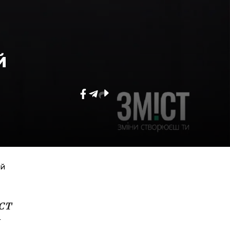
й
ий
ІСТ
и