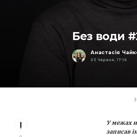
Без води #
Анастасія Чайк
03 Червня, 17:16
З
У межах н
записав і
0