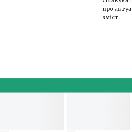
спілкува
про актуа
зміст.