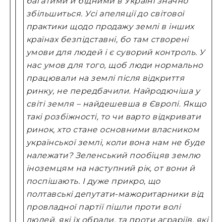
багатими й бідними в Україні значно
збільшиться.
Усі апеляції до світової
практики щодо продажу землі в інших
країнах безпідставні, бо там створені
умови для людей і є суворий контроль. У
нас умов для того, щоб люди нормально
працювали на землі після відкриття
ринку, не передбачили.
Найродючіша у
світі земля – найдешевша в Європі. Якщо
такі розбіжності, то чи варто відкривати
ринок, хто стане основними власником
української землі, коли вона нам не буде
належати? Зеленський пообіцяв землю
іноземцям на наступний рік, от вони й
поспішають.
І дуже прикро, що
полтавські депутати-мажоритарники від
провладної партії пішли проти волі
людей, які їх обрали, та проти аграріїв, які