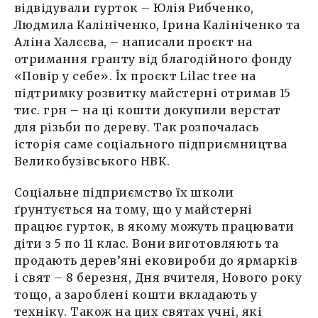
відвідували гурток – Юлія Рибченко,
Людмила Калініченко, Ірина Калініченко та
Аліна Халєєва, – написали проєкт на
отримання гранту від благодійного фонду
«Повір у себе». Їх проєкт Lilac tree на
підтримку розвитку майстерні отримав 15
тис. грн – на ці кошти докупили верстат
для різьби по дереву. Так розпочалась
історія саме соціального підприємництва
Великобузівського НВК.
Соціальне підприємство їх школи
ґрунтується на тому, що у майстерні
працює гурток, в якому можуть працювати
діти з 5 по 11 клас. Вони виготовляють та
продають дерев’яні ековироби до ярмарків
і свят – 8 березня, Дня вчителя, Нового року
тощо, а зароблені кошти вкладають у
техніку. Також на цих святах учні, які