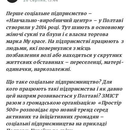
26 Серпня, 15:44
Перше соціальне підприємство –
«Навчально-виробничий центр» – у Полтаві
створили у 2014 році. Тут шиють в основному
жіночі сукні та блузи і є власна торгова
марка My space. На підприємстві працюють з
людьми, які повернулися з місць
позбавлення волі або находяться у скрутних
життєвих обставинах – переселенці, матері-
одиначки, наркозалежні.
Що таке соціальне підприємництво? Для
кого працюють такі підприємства і як давно
цей напрям розвивається у Полтаві? ЗМІСТ
разом з громадською організацією «Простір
500» розповідає про новий тренд серед
активних та ініціативних громадян –
соціальні підприємництва на прикладі