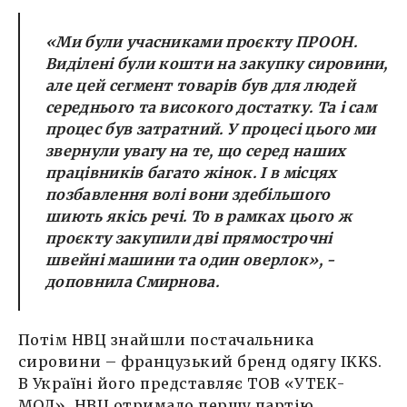
«
Ми були учасниками проєкту ПРООН.
Виділені були кошти на закупку сировини,
але цей сегмент товарів був для людей
середнього та високого достатку. Та і сам
процес був затратний. У процесі цього ми
звернули увагу на те, що серед наших
працівників багато жінок. І в місцях
позбавлення волі вони здебільшого
шиють якісь речі. То в рамках цього ж
проєкту закупили дві прямострочні
швейні машини та один оверлок
», -
доповнила Смирнова.
Потім НВЦ знайшли постачальника
сировини – французький бренд одягу IKKS.
В Україні його представляє ТОВ «УТЕК-
МОД». НВЦ отримало першу партію