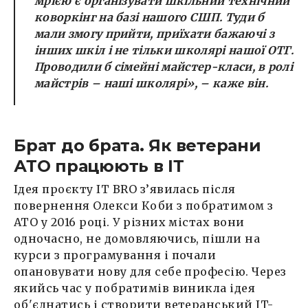
мрією є організувати шкільний технічний
коворкінг на базі нашого СШП. Туди б
мали змогу прийти, приїхати бажаючі з
інших шкіл і не тільки школярі нашої ОТГ.
Проводили б сімейні майстер-класи, в ролі
майстрів – наші школярі
», – каже він.
Брат до брата. Як ветерани
АТО працюють в ІТ
Ідея проєкту IT BRO з’явилась після
повернення Олекси Коби з побратимом з
АТО у 2016 році. У різних містах вони
одночасно, не домовляючись, пішли на
курси з програмування і почали
опановувати нову для себе професію. Через
якийсь час у побратимів виникла ідея
об'єднатись і створити ветеранський IT-