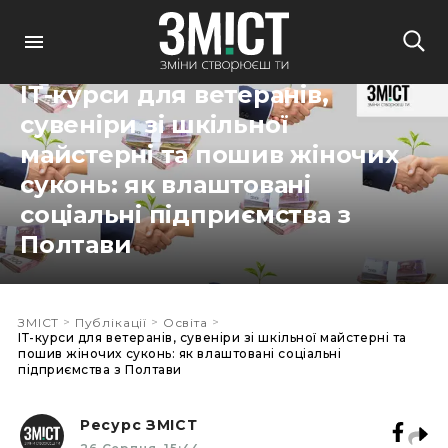
ОСВІТА
ІТ-курси для ветеранів,
сувеніри зі шкільної
майстерні та пошив жіночих
суконь: як влаштовані
соціальні підприємства з
Полтави
>
>
>
ЗМІСТ
Публікації
Освіта
ІТ-курси для ветеранів, сувеніри зі шкільної майстерні та
пошив жіночих суконь: як влаштовані соціальні
підприємства з Полтави
Ресурс ЗМІСТ