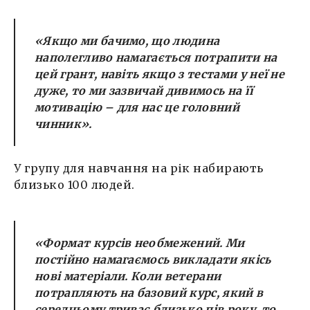
«
Якщо ми бачимо, що людина
наполегливо намагається потрапити на
цей грант, навіть якщо з тестами у неї не
дуже, то ми зазвичай дивимось на її
мотивацію – для нас це головний
чинник
».
У групу для навчання на рік набирають
близько 100 людей.
«
Формат курсів необмежений. Ми
постійно намагаємось викладати якісь
нові матеріали. Коли ветерани
потрапляють на базовий курс, який в
середньому триває близько пів року, то