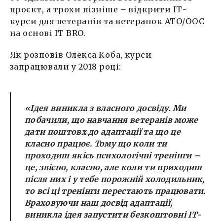
проєкт, а трохи пізніше – відкрити ІТ-
курси для ветеранів та ветеранок АТО/ООС
на основі IT BRO.
Як розповів Олекса Коба, курси
запрацювали у 2018 році:
«Ідея виникла з власного досвіду. Ми
побачили, що навчання ветеранів може
дати поштовх до адаптації та що це
класно працює. Тому що коли ти
проходиш якісь психологічні тренінги –
це, звісно, класно, але коли ти приходиш
після них і у тебе порожній холодильник,
то всі ці тренінги перестають працювати.
Враховуючи наш досвід адаптації,
виникла ідея запустити безкоштовні ІТ-