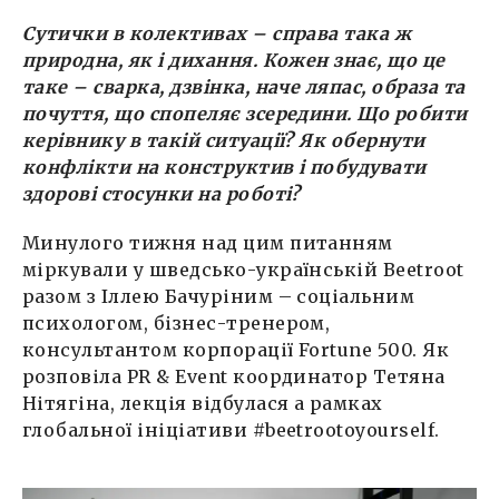
Сутички в колективах – справа така ж
природна, як і дихання. Кожен знає, що це
таке – сварка, дзвінка, наче ляпас, образа та
почуття, що спопеляє зсередини. Що робити
керівнику в такій ситуації? Як обернути
конфлікти на конструктив і побудувати
здорові стосунки на роботі?
Минулого тижня над цим питанням
міркували у шведсько-українській Beetroot
разом з Іллею Бачуріним – соціальним
психологом, бізнес-тренером,
консультантом корпорації Fortune 500. Як
розповіла PR & Event координатор Тетяна
Нітягіна, лекція відбулася а рамках
глобальної ініціативи #beetrootoyourself.