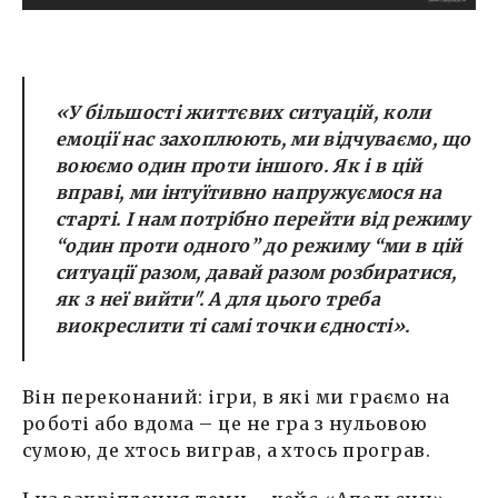
«У більшості життєвих ситуацій, коли
емоції нас захоплюють, ми відчуваємо, що
воюємо один проти іншого. Як і в цій
вправі, ми інтуїтивно напружуємося на
старті. І нам потрібно перейти від режиму
“один проти одного” до режиму “ми в цій
ситуації разом, давай разом розбиратися,
як з неї вийти". А для цього треба
виокреслити ті самі точки єдності».
Він переконаний: ігри, в які ми граємо на
роботі або вдома – це не гра з нульовою
сумою, де хтось виграв, а хтось програв.