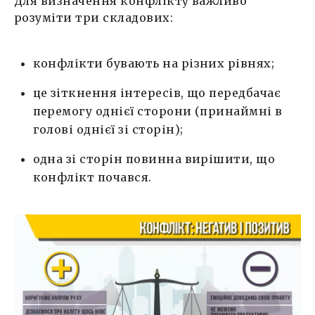
Для визначення конфлікту важливо
розуміти три складових:
конфлікти бувають на різних рівнях;
це зіткнення інтересів, що передбачає
перемогу однієї сторони (принаймні в
голові однієї зі сторін);
одна зі сторін повинна вирішити, що
конфлікт почався.