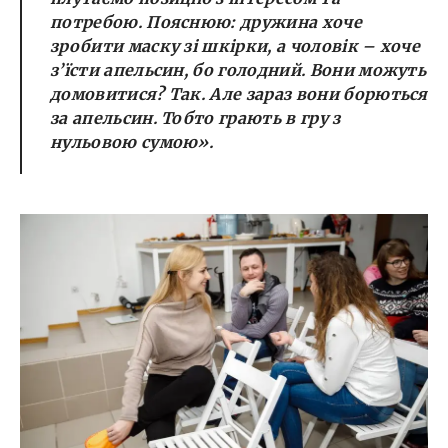
потребою. Пояснюю: дружина хоче
зробити маску зі шкірки, а чоловік – хоче
з’їсти апельсин, бо голодний. Вони можуть
домовитися? Так. Але зараз вони борються
за апельсин. Тобто грають в гру з
нульовою сумою».