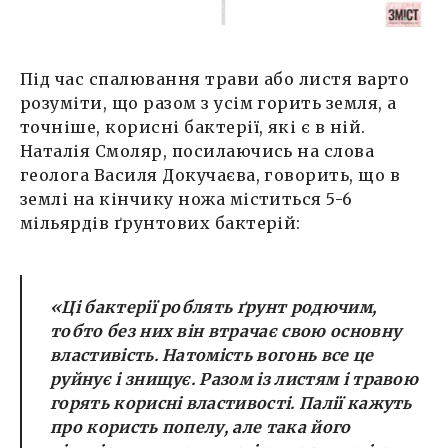
Під час спалювання трави або листя варто
розуміти, що разом з усім горить земля, а
точніше, корисні бактерії, які є в ній.
Наталія Смоляр, посилаючись на слова
геолога Василя Докучаєва, говорить, що в
землі на кінчику ножа міститься 5-6
мільярдів ґрунтових бактерій:
«Ці бактерії роблять ґрунт родючим,
тобто без них він втрачає свою основну
властивість. Натомість вогонь все це
руйнує і знищує. Разом із листям і травою
горять корисні властивості. Палії кажуть
про користь попелу, але така його