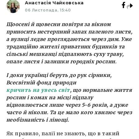
Анастасія Чайковська
06 Листопада, 15:40
Щоосені й щовесни повітря за вікном
приносить нестерпний запах паленого листя,
а вулиці ледве проглядаються через дим. Уже
традиційно жителі приватних будинків та
сільські мешканці підпалюють суху траву,
опале листя і залишки городніх рослин.
І доки українці беруть до рук сірники,
Всесвітній фонд природи
кричить на увесь світ
, що нормальне життя
рослин і комах на місці підпалу
відновлюється лише через 5-6 років, а дуже
часто й ніколи. Та це мало кого хвилює через
необізнаність і лінощі.
Як правило, палії не знають, що в такий