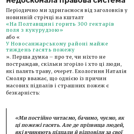
недосконала правова система
Періодично ми здригаємося від заголовків у
новинній стрічці на кшталт
«На Полтавщині горить 300 гектарів
поля з кукурудзою»
або «
У Новосанжарському районі майже
тиждень гасять пожежу
». Перша думка – про те, чи ніхто не
постраждав, скільки згоріло і хто ці люди,
які палять траву, очерет. Екологиня Наталія
Смоляр вважає, що однією із причин
масових підпалів і страшних пожеж є
безкарність:
«Ми постійно читаємо, бачимо, чуємо, як
ці пожежі гасять. Але де прізвища людей,
які вчиняють підпали й відповіли за свої