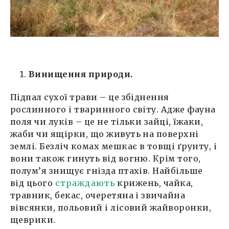
Винищення природи.
Підпал сухої трави – це збіднення
рослинного і тваринного світу. Адже фауна
поля чи луків – це не тільки зайці, їжаки,
жаби чи ящірки, що живуть на поверхні
землі. Безліч комах мешкає в товщі ґрунту, і
вони також гинуть від вогню. Крім того,
полум’я знищує гнізда птахів. Найбільше
від цього
страждають
крижень, чайка,
травник, бекас, очеретяна і звичайна
вівсянки, польовий і лісовий жайворонки,
щеврики.