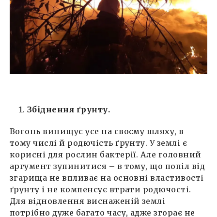
Збіднення ґрунту.
Вогонь винищує усе на своєму шляху, в
тому числі й родючість ґрунту. У землі є
корисні для рослин бактерії. Але головний
аргумент зупинитися – в тому, що попіл від
згарища не впливає на основні властивості
ґрунту і не компенсує втрати родючості.
Для відновлення виснаженій землі
потрібно дуже багато часу, адже згорає не