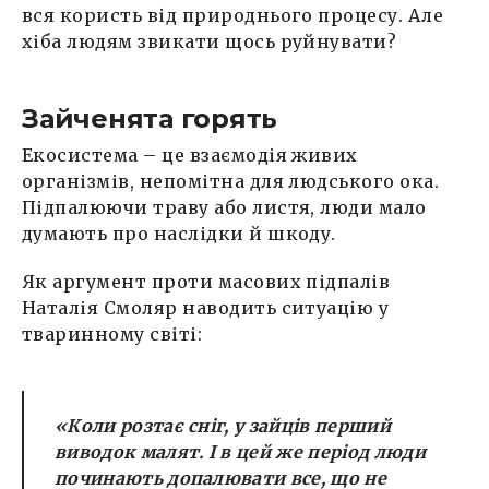
вся користь від природнього процесу. Але
хіба людям звикати щось руйнувати?
Зайченята горять
Екосистема – це взаємодія живих
організмів, непомітна для людського ока.
Підпалюючи траву або листя, люди мало
думають про наслідки й шкоду.
Як аргумент проти масових підпалів
Наталія Смоляр наводить ситуацію у
тваринному світі:
«Коли розтає сніг, у зайців перший
виводок малят. І в цей же період люди
починають допалювати все, що не