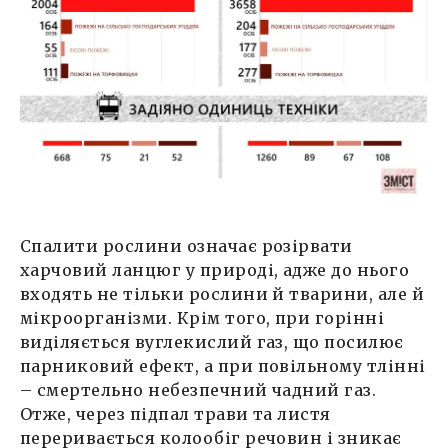
Спалити рослини означає розірвати
харчовий ланцюг у природі, адже до нього
входять не тільки рослини й тварини, але й
мікроорганізми. Крім того, при горінні
виділяється вуглекислий газ, що посилює
парниковий ефект, а при повільному тлінні
– смертельно небезпечний чадний газ.
Отже, через підпал трави та листя
переривається колообіг речовин і зникає