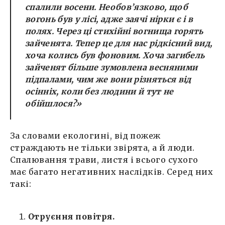
спалили восени. Необов’язково, щоб
вогонь був у лісі, адже заячі нірки є і в
полях. Через ці стихійні вогнища горять
зайченята. Тепер це для нас рідкісний вид,
хоча колись був фоновим. Хоча загибель
зайченят більше зумовлена весняними
підпалами, чим же вони різняться від
осінніх, коли без людини й тут не
обійшлося?»
За словами екологині, від пожеж
страждають не тільки звірята, а й люди.
Спалювання трави, листя і всього сухого
має багато негативних наслідків. Серед них
такі:
Отруєння повітря.