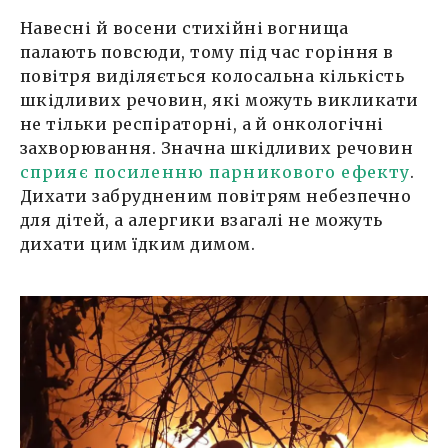
Навесні й восени стихійні вогнища
палають повсюди, тому під час горіння в
повітря виділяється колосальна кількість
шкідливих речовин, які можуть викликати
не тільки респіраторні, а й онкологічні
захворювання. Значна шкідливих речовин
сприяє посиленню парникового ефекту
.
Дихати забрудненим повітрям небезпечно
для дітей, а алергики взагалі не можуть
дихати цим їдким димом.