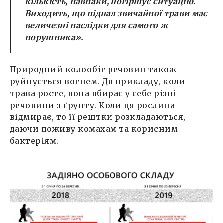
кількість, навпаки, погіршує ситуацію.
Виходить, що підпал звичайної трави має
величезні наслідки для самого ж
порушника».
Природний колообіг речовин також
руйнується вогнем. До прикладу, коли
трава росте, вона вбирає у себе різні
речовини з ґрунту. Коли ця рослина
відмирає, то її рештки розкладаються,
даючи поживу комахам та корисним
бактеріям.