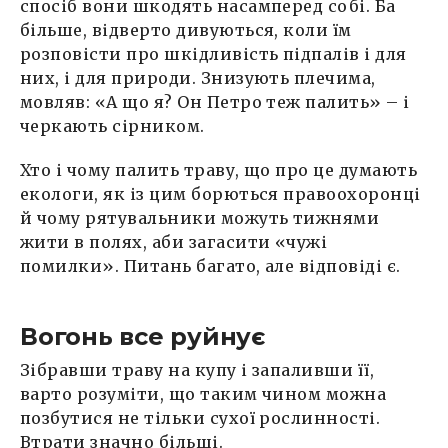
спосіб вони шкодять насамперед собі. Ба
більше, відверто дивуються, коли їм
розповісти про шкідливість підпалів і для
них, і для природи. Знизують плечима,
мовляв: «А що я? Он Петро теж палить» – і
черкають сірником.
Хто і чому палить траву, що про це думають
екологи, як із цим борються правоохоронці
й чому рятувальники можуть тижнями
жити в полях, аби загасити «чужі
помилки». Питань багато, але відповіді є.
Вогонь все руйнує
Зібравши траву на купу і запаливши її,
варто розуміти, що таким чином можна
позбутися не тільки сухої рослинності.
Втрати значно більші.