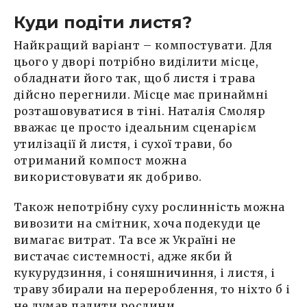
Куди подіти листя?
Найкращий варіант – компостувати. Для
цього у дворі потрібно виділити місце,
обладнати його так, щоб листя і трава
дійсно перегнили. Місце має принаймні
розташовуватися в тіні. Наталія Смоляр
вважає це просто ідеальним сценарієм
утилізації й листя, і сухої трави, бо
отриманий компост можна
використовувати як добриво.
Також непотрібну суху рослинність можна
вивозити на смітник, хоча подекуди це
вимагає витрат. Та все ж Україні не
вистачає системності, адже якби й
кукурудзиння, і соняшничиння, і листя, і
траву збирали на перероблення, то ніхто б і
не думав палити рослини.