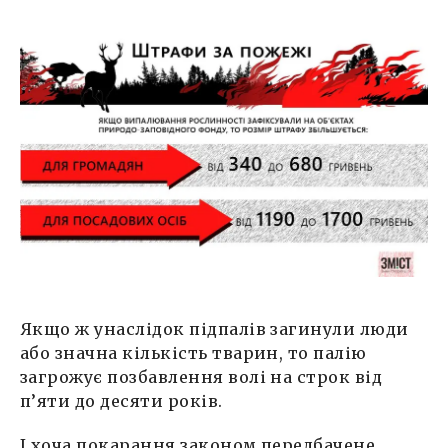
Якщо ж унаслідок підпалів загинули люди
або значна кількість тварин, то палію
загрожує позбавлення волі на строк від
п’яти до десяти років.
І хоча покарання законом передбачене,