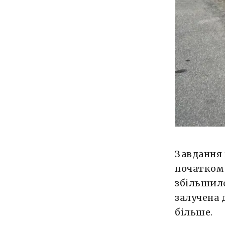
Завдання 
початком
збільшило
залучена 
більше.