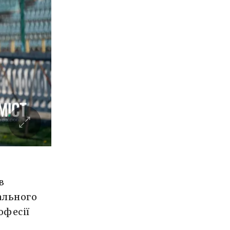
в
ального
офесії