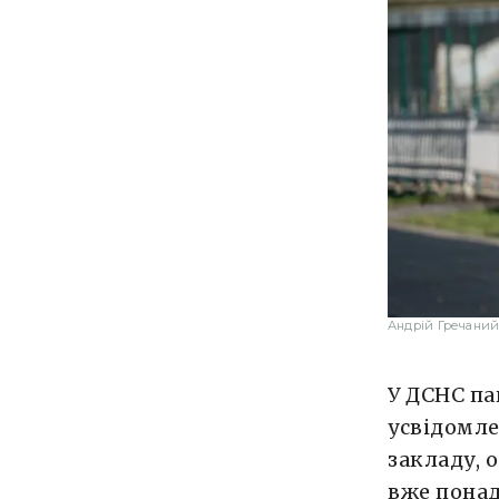
Андрій Гречани
У ДСНС па
усвідомле
закладу, 
вже понад