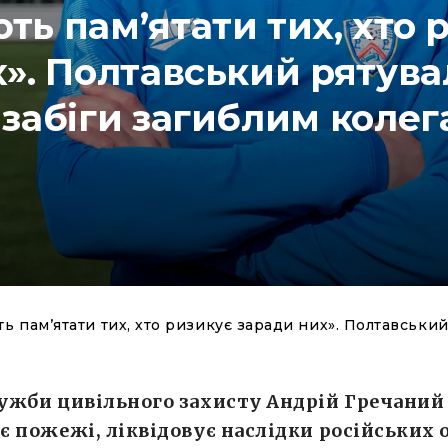
ь пам’ятати тих, хто 
х». Полтавський рятув
 забіги загиблим колег
 пам’ятати тих, хто ризикує заради них». Полтавськи
ужби цивільного захисту Андрій Гречаний
 пожежі, ліквідовує наслідки російських о