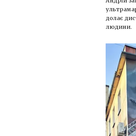
Андрій за
ультрамар
долає дис
людини.