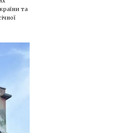
их
країни та
ічної