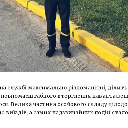
на службі максимально різноманітні, ділитьс
 повномасштабного вторгнення навантажен
ся. Велика частина особового складу цілод
до виїздів, а самих надзвичайних подій стал