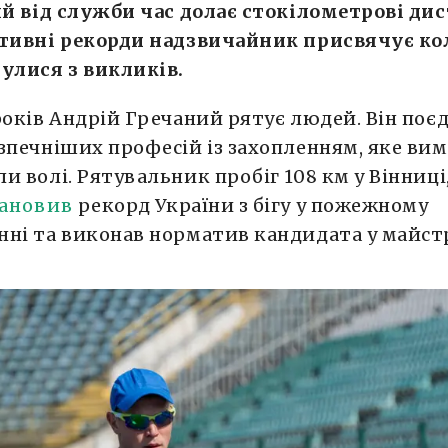
ий від служби час долає стокілометрові дис
ртивні рекорди надзвичайник присвячує кол
улися з викликів.
років Андрій Гречаний рятує людей. Він поє
зпечніших професій із захопленням, яке вим
и волі. Рятувальник пробіг 108 км у Вінниці,
ановив
рекорд України з бігу у пожежному
ні та виконав норматив кандидата у майст