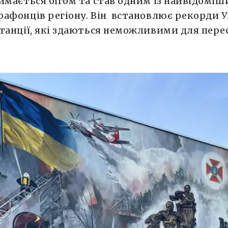
ймається бігом та став одним із найвідоміш
афонців регіону. Він встановлює рекорди У
танції, які здаються неможливими для перес