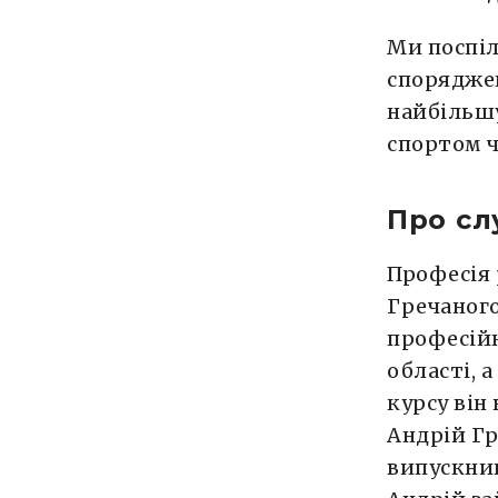
Ми поспіл
споряджен
найбільшу
спортом ч
Про сл
Професія 
Гречаног
професійн
області, 
курсу він
Андрій Г
випускник