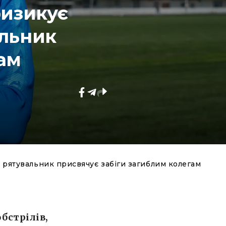
ризикує
альник
ам
й рятувальник присвячує забіги загиблим колегам
бстрілів,