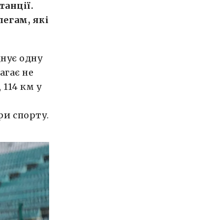
танції.
егам, які
днує одну
агає не
 114 км у
ри спорту.