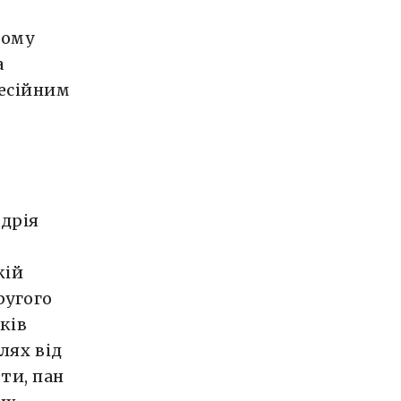
ному
а
фесійним
ндрія
кій
ругого
ків
лях від
ти, пан