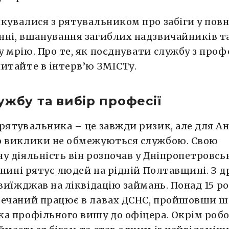
кувалися з рятувальником про забіги у пов
ні, вшанування загиблих надзвичайників т
 мрію. Про те, як поєднувати службу з про
итайте в інтерв’ю ЗМІСТу.
ужбу та вибір професії
рятувальника – це завжди ризик, але для А
о виклики не обмежуються службою. Свою
у діяльність він розпочав у Дніпропетровсь
а нині рятує людей на рідній Полтавщині. З д
 виїжджав на ліквідацію займань. Понад 15 ро
речаний працює в лавах ДСНС, пройшовши ш
а профільного вишу до офіцера. Окрім робо