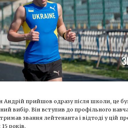
й
н Андрій прийшов одразу після школи, це бу
ний вибір. Він вступив до профільного навч
отримав звання лейтенанта і відтоді у цій пр
 15 років.