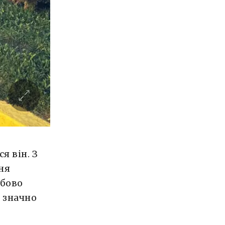
я він. З
ня
обово
о значно