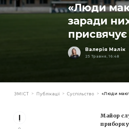
«Люди мают
заради ни
присвячує
Валерія Малік
25 Травня, 16:48
>
>
>
«Люди мають
ЗМІСТ
Публікації
Суспільство
Майор сл
приборкує
0