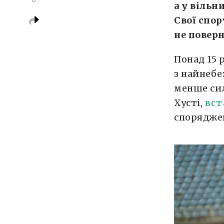
а у вільн
Свої спо
не поверн
Понад 15 
з найнебе
менше сил
Хусті,
вст
споряджен