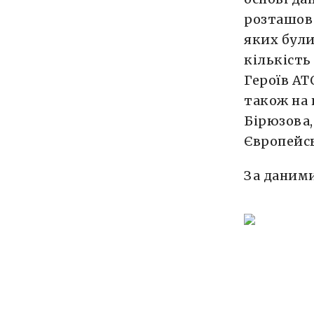
розташова
яких були
кількість
Героїв АТ
також на 
Бірюзова,
Європейсь
За даними