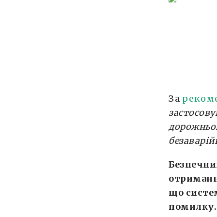
За
реком
застосов
дорожньог
безаварій
Безпечни
отримання
що систе
помилку.