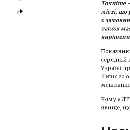
Точніше –
місті, що
є замовни
також ма
вирішення
Показники
середній 
Україні пр
Лише за о
мешканців
Чому у ДТ
явище, що