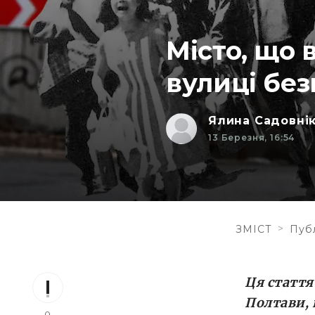
Місто, що 
вулиці бе
Ялина Садовні
13 Березня, 16:54
>
ЗМІСТ
Публ
Ця стаття
Полтави, 
0