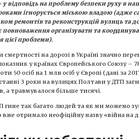
 у відповідь на проблему безпеки руху в н
 роками ігнорується міською владою (адже с
ком ремонтів та реконструкцій вулиць та дор
є повноваження організувати та координува
 цієї проблеми).
 смертності на дорозі в Україні значно пе
показник у країнах Європейського Союзу – 78
оти 50 осіб на 1 млн осіб у Європі (дані за 2017
станні 3 роки на вулицях Полтави у ДТП заг
, а травмувалося більше тисячі.
П гине так багато людей та як ми можемо з
 вже отримало неофіційну назву «війна на 