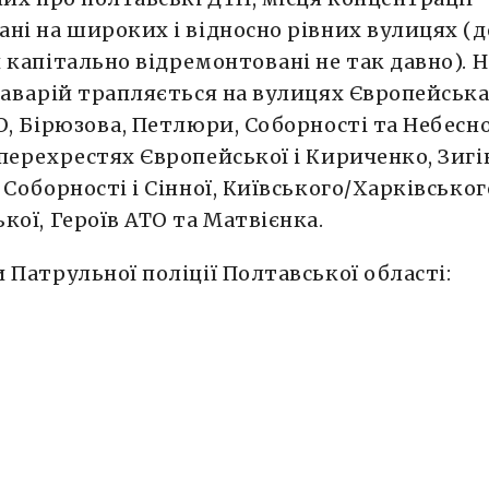
ні на широких і відносно рівних вулицях (д
 капітально відремонтовані не так давно). 
 аварій трапляється на вулицях Європейська
О, Бірюзова, Петлюри, Соборності та Небесної
перехрестях Європейської і Кириченко, Зигі
 Соборності і Сінної, Київського/Харківськог
кої, Героїв АТО та Матвієнка.
 Патрульної поліції Полтавської області: