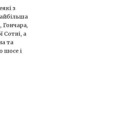
еякі з
Найбільша
, Гончара,
 Сотні, а
на та
о шосе і