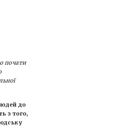
но почати
о
льної
людей до
ь з того,
людську