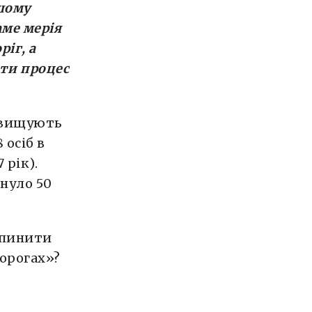
ашому
аме мерія
іг, а
ти процес
ревищують
 осіб в
 рік).
инуло 50
упинити
дорогах»?