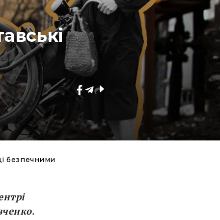
тавські
иці безпечними
ентрі
вченко.