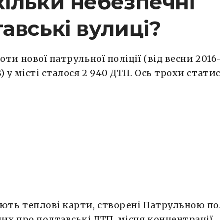
ільки небезпечні
авські вулиці?
боти нової патрульної поліції (від весни 2016
8) у місті сталося 2 940 ДТП. Ось трохи стати
ють теплові карти, створені Патрульною по
них про полтавські ДТП, місця концентрації