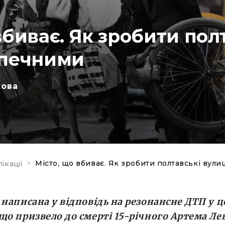
вбиває. Як зробити пол
зпечними
кова
>
Місто, що вбиває. Як зробити полтавські вул
ікації
 написана у відповідь на резонансне ДТП у ц
що призвело до смерті 15-річного Артема Ле