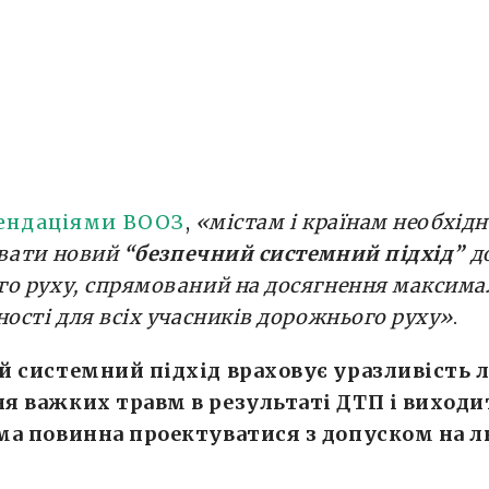
ендаціями ВООЗ
,
«містам і країнам необхід
увати новий
“
безпечний системний підхід
”
д
о руху, спрямований на досягнення максима
ності для всіх учасників дорожнього руху»
.
й системний підхід враховує уразливість 
 важких травм в результаті ДТП і виходит
ма повинна проектуватися з допуском на 