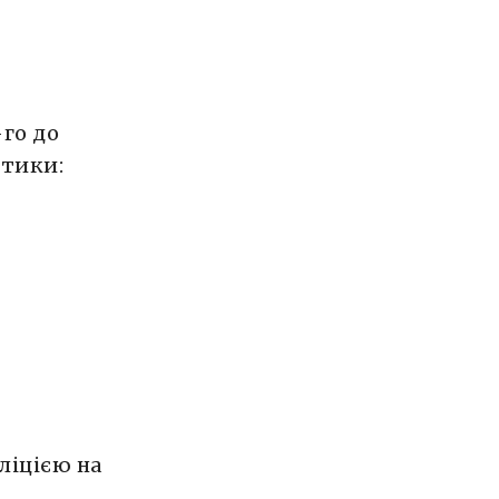
-го до
стики:
ліцією на