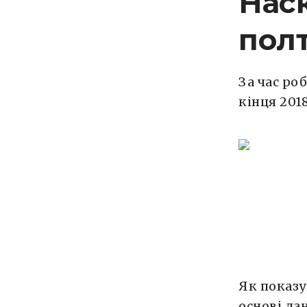
Наск
полт
За час ро
кінця 201
Як показу
основі да