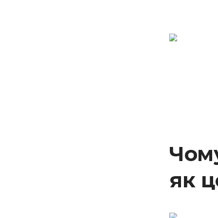
Чому
як ц