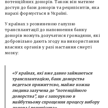
потенційних донорів. Також він матиме
доступ до бази донорів та реципієнтів, яка
наразі формується в Україні.
У країнах з розвиненою галуззю
трансплантації до наповнення банку
донорів можуть долучатися громадяни, які
добровільно дають згоду на використання
власних органів у разі настання смерті
мозку:
«У країнах, які вже давно займаються
трансплантацією, банк донорства
ведеться прижиттєво, майже кожна
людина залучена до “потенційного
донорства”, що є запорукою в
майбутньому спрощення процесу вибору
донора і реципієнта».