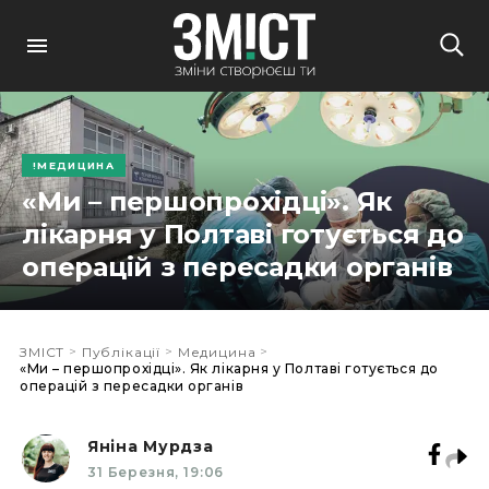
МЕДИЦИНА
«Ми – першопрохідці». Як
лікарня у Полтаві готується до
операцій з пересадки органів
>
>
>
ЗМІСТ
Публікації
Медицина
«Ми – першопрохідці». Як лікарня у Полтаві готується до
операцій з пересадки органів
Яніна Мурдза
31 Березня, 19:06