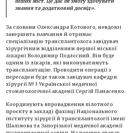
інших міст. Це дає їм змогу здобувати
знання та додатковий досвід».
За словами Олександра Котового, невдовзі
завершить навчання й отримає
спеціалізацію трансплантолога завідувач
хірургічним відділенням першої міської
лікарні Володимир Подлєсний. Він буде
одним із лікарів, які виконуватимуть
трансплантацію. Проводити операції з
пересадки буде також завідувач кафедри
хірургії №3 Української медичної
стоматологічної академії Сергій Панасенко.
Координують впровадження пілотного
проєкту в закладі фахівці Національного
інституту хірургії й трансплантології імені
Шалімова та Запорізької медичної академії
післядипломної освіти. На перших етапах