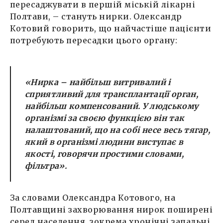
пересаджувати в першій міській лікарні
Полтави, – стануть нирки. Олександр
Котовий говорить, що найчастіше пацієнти
потребують пересадки цього органу:
«Нирка – найбільш витривалий і
сприятливий для трансплантації орган,
найбільш компенсований. У людському
організмі за своєю функцією він так
налаштований, що на собі несе весь тягар,
який в організмі людини виступає в
якості, говорячи простими словами,
фільтра».
За словами Олександра Котового, на
Полтавщині захворювання нирок поширені
серед населення, зокрема хронічні запальні