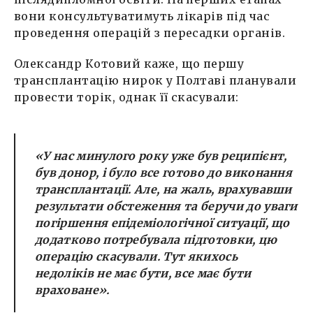
вони консультуватимуть лікарів під час
проведення операцій з пересадки органів.
Олександр Котовий каже, що першу
трансплантацію нирок у Полтаві планували
провести торік, однак її скасували:
«У нас минулого року уже був реципієнт,
був донор, і було все готово до виконання
трансплантації. Але, на жаль, врахувавши
результати обстеження та беручи до уваги
погіршення епідеміологічної ситуації, що
додатково потребувала підготовки, цю
операцію скасували. Тут якихось
недоліків не має бути, все має бути
враховане».