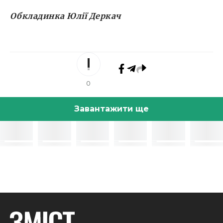
Обкладинка Юлії Деркач
0
Завантажити ще