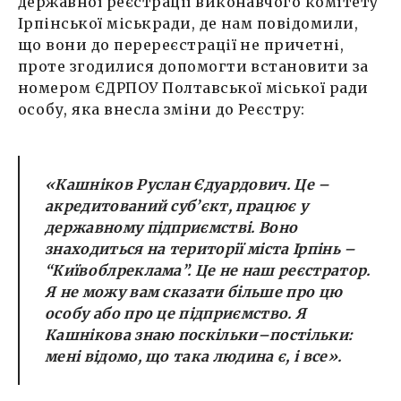
державної реєстрації виконавчого комітету
Ірпінської міськради, де нам повідомили,
що вони до перереєстрації не причетні,
проте згодилися допомогти встановити за
номером ЄДРПОУ Полтавської міської ради
особу, яка внесла зміни до Реєстру:
«
Кашніков Руслан Єдуардович
. Це –
акредитований суб’єкт, працює у
державному підприємстві. В
оно
знаходиться на території міста Ірпінь –
“
Київоблреклама
”
.
Це не наш реєстратор.
Я не можу вам сказати більше про цю
особу або про це підприємство. Я
Кашнікова знаю
поскільки–постільки
:
мені відомо, що така людина є, і все».