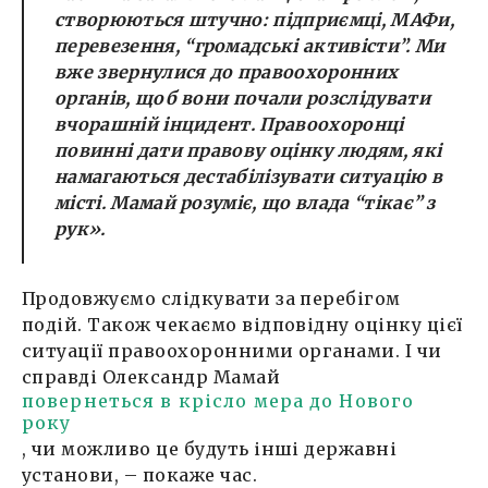
створюються штучно: підприємці, МАФи,
перевезення,
“
громадські активісти
”.
Ми
вже звернулися до правоохоронних
органів, щоб вони почали розслідувати
вчорашній інцидент. Правоохоронці
повинні дати правову оцінку людям, які
намагаються дестабілізувати ситуацію в
місті. Мамай розуміє, що влада “тікає” з
рук».
Продовжуємо слідкувати за перебігом
подій. Також чекаємо відповідну оцінку цієї
ситуації правоохоронними органами. І чи
справді Олександр Мамай
повернеться в крісло мера до Нового
року
, чи можливо це будуть інші державні
установи, – покаже час.