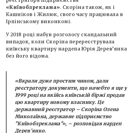
реєстратора підприємства
«Київоблреклама»
. Скоріна також, як і
Кашніков і Жилюк, свого часу працювала в
Ірпінському виконкомі.
У 2018 році набув розголосу скандальний
випадок, коли Скоріна перереєструвала
київську квартиру нардепа Юрія Дерев’янка
без його відома.
«Вкрали дуже простим чином, дали
реєстратору документи, що начебто я ще у
1999 році на якійсь київській біржі продав
цю квартиру новому власнику. Це
державний реєстратор – Скоріна Олена
Миколаївна, державне підприємство
"Київоблреклама"»,
– розповідав нардеп
Дерев'янко.