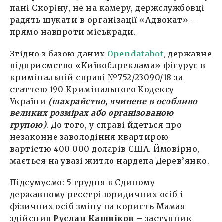
пані Скоріну, не на камеру, держслужбовці
радять шукати в організації «Адвокат» –
прямо навпроти міськради.
Згідно з базою даних
Opendatabot
, державне
підприємство «Київоблреклама» фігурує в
кримінальній справі №752/23090/18 за
статтею 190 Кримінального Кодексу
України
(шахрайство, вчинене в особливо
великих розмірах або організованою
групою)
. До того, у справі йдеться про
незаконне заволодіння квартирою
вартістю 400 000 доларів США. Ймовірно,
мається на увазі житло нардепа Дерев’янко.
Підсумуємо: 5 грудня в Єдиному
державному реєстрі юридичних осіб і
фізичних осіб зміну на користь Мамая
здійснив
Руслан Кашніков
– заступник