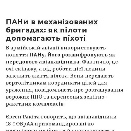
ПАНи в механізованих
бригадах: як пілоти
допомагають піхоті
В армійській авіації використовують
поняття
ПАНу. Його розшифровують як
передового авіанавідника
. Фактично, це
очі екіпажу, а від роботи цієї людини
залежить життя пілота. Вони передають
вертолітникам координати цілей для
ураження, повідомляють про розташування
ворожих ППО та переносних зенітно-
ракетних комплексів.
Євген Ракіта говорить, що авіанавідники
18-ї ОБрАА прикомандировані до
механізованих бригад й співпрацюють з