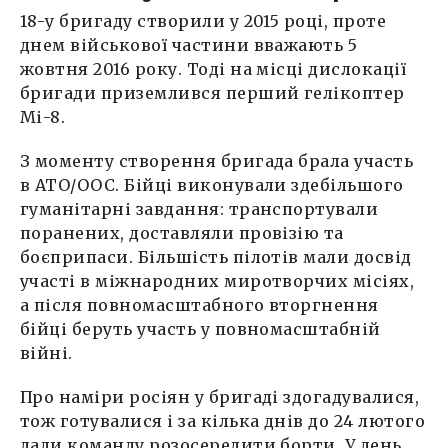
18-у бригаду створили у 2015 році, проте
днем військової частини вважають 5
жовтня 2016 року. Тоді на місці дислокації
бригади приземлився перший гелікоптер
Мі-8.
З моменту створення бригада брала участь
в АТО/ООС. Бійці виконували здебільшого
гуманітарні завдання: транспортували
поранених, доставляли провізію та
боєприпаси. Більшість пілотів мали досвід
участі в міжнародних миротворчих місіях,
а після повномасштабного вторгнення
бійці беруть участь у повномасштабній
війні.
Про наміри росіян у бригаді здогадувалися,
тож готувалися і за кілька днів до 24 лютого
дали команду розосередити борти. У день