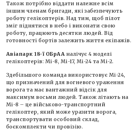
Також потрібно віддати належне всім
іншим членам бригади, які забезпечують
роботу гелікоптерів. Над тим, щоб пілот
зміг піднятися в небо і виконати свою
роботу, працюють десятки людей. Від
готовності бортів залежить життя екіпажів.
Авіапарк 18-ї ОБрАА
налічує 4 моделі
гелікоптерів: Мі-8, Мі-17, Мі-24 та Мі-2.
Здебільшого команда використовує Мі-24,
що призначений для вогневого ураження
ворога та має вантажний відсік для
максимум восьми людей. Також літають на
Мі-8 – це військово-транспортний
гелікоптер, який може уразити ворога,
транспортувати особовий склад,
боєкомплекти чи провізію.