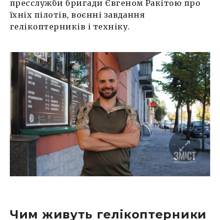
пресслужби бригади Євгеном Ракітою про
їхніх пілотів, воєнні завдання
гелікоптерників і техніку.
Чим живуть гелікоптерники