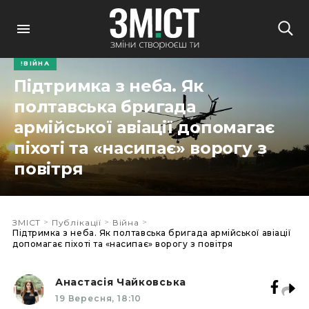
ВІЙНА
Підтримка з неба. Як
полтавська бригада
армійської авіації допомагає
піхоті та «насипає» ворогу з
повітря
>
>
>
ЗМІСТ
Публікації
Війна
Підтримка з неба. Як полтавська бригада армійської авіації
допомагає піхоті та «насипає» ворогу з повітря
Анастасія Чайковська
19 Вересня, 18:10