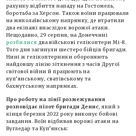
рахунку відбиття нападу на Гостомель,
боротьба за Херсон. Також воїни працювали
на миколаївському напрямку, де втратили
два екіпажі внаслідок ворожої атаки.
Нещодавно, 29 серпня, на Донеччині
розбилися
два військові гелікоптери Мі-8.
Того дня загинули шестеро бійців бригади.
Нині ж гелікоптерники обороняють
найдовшу лінію зіткнення з часів Другої
світової війни й працюють на
куп’янському, сватівському та
бахмутському напрямках.
Про роботу на лінії розмежування
розповідає пілот бригади Денис
, який з
кінця березня 2022 року виконує бойові
завдання. Воїн відбивав ворожі атаки на
Вугледар та Куп’янськ: