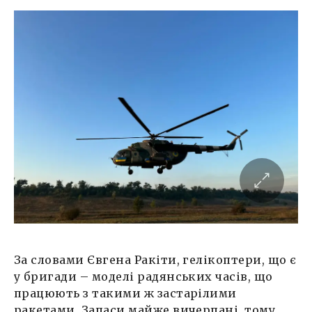
За словами Євгена Ракіти, гелікоптери, що є
у бригади – моделі радянських часів, що
працюють з такими ж застарілими
ракетами. Запаси майже вичерпані, тому