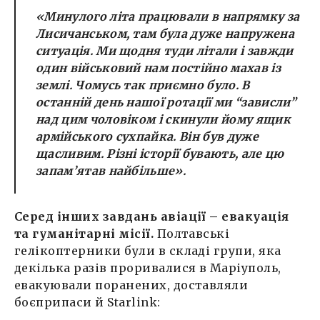
«Минулого літа працювали в напрямку за
Лисичанськом, там була дуже напружена
ситуація. Ми щодня туди літали і завжди
один військовий нам постійно махав із
землі. Чомусь так приємно було. В
останній день нашої ротації ми “зависли”
над цим чоловіком і скинули йому ящик
армійського сухпайка. Він був дуже
щасливим. Різні історії бувають, але цю
запам’ятав найбільше».
Серед інших завдань авіації – евакуація
та гуманітарні місії.
Полтавські
гелікоптерники були в складі групи, яка
декілька разів проривалися в Маріуполь,
евакуювали поранених, доставляли
боєприпаси й Starlink: