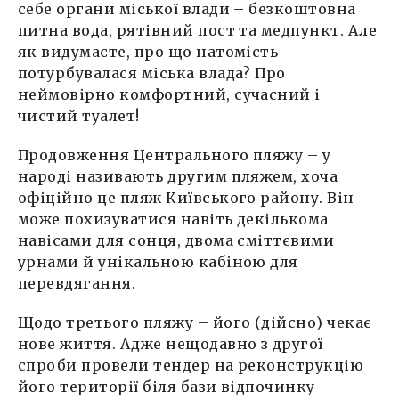
себе органи міської влади – безкоштовна
питна вода, рятівний пост та медпункт. Але
як видумаєте, про що натомість
потурбувалася міська влада? Про
неймовірно комфортний, сучасний і
чистий туалет!
Продовження Центрального пляжу – у
народі називають другим пляжем, хоча
офіційно це пляж Київського району. Він
може похизуватися навіть декількома
навісами для сонця, двома сміттєвими
урнами й унікальною кабіною для
перевдягання.
Щодо третього пляжу – його (дійсно) чекає
нове життя. Адже нещодавно з другої
спроби провели тендер на реконструкцію
його території біля бази відпочинку