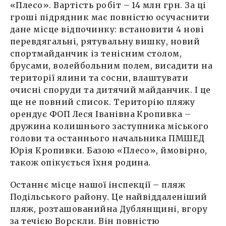
«Плесо». Вартість робіт – 14 млн грн. За ці
гроші підрядник має повністю осучаснити
дане місце відпочинку: встановити 4 нові
перевдягальні, рятувальну вишку, новий
спортмайданчик із тенісним столом,
брусами, волейбольним полем, висадити на
території ялини та сосни, влаштувати
очисні споруди та дитячий майданчик. І це
ще не повний список. Територію пляжу
орендує ФОП Леся Іванівна Кропивка –
дружина колишнього заступника міського
голови та останнього начальника ПМШЕД
Юрія Кропивки. Базою «Плесо», ймовірно,
також опікується їхня родина.
Останнє місце нашої інспекції – пляж
Подільського району. Це найвіддаленіший
пляж, розташованийна Дублянщині, вгору
за течією Ворскли. Він повністю