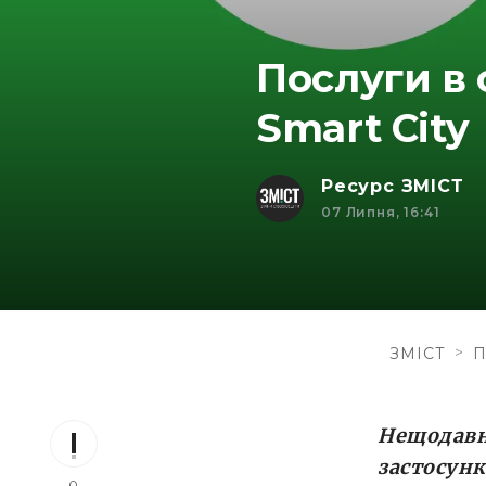
Послуги в 
Smart City
Ресурс ЗМІСТ
07 Липня, 16:41
>
ЗМІСТ
П
Нещодавно
застосунк
0