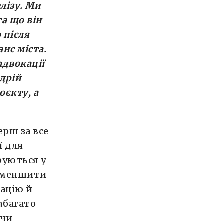
лізу. Ми
та що він
 після
нс міста.
адвокації
дрій
оєкту, а
ерш за все
ї для
руються у
 зменшити
кацію й
абагато
 чи