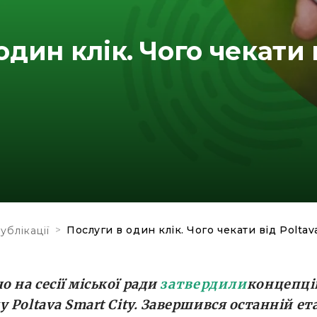
один клік. Чого чекати 
>
Послуги в один клік. Чого чекати від Poltav
ублікації
 на сесії міської ради
затвердили
концепц
у Poltava Smart City. Завершився останній ет