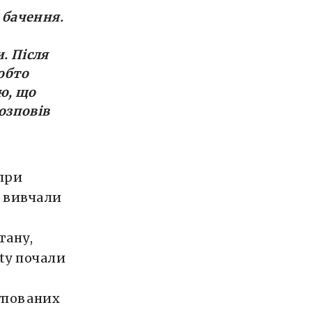
 бачення.
. Після
обто
ію, що
озповів
при
и вивчали
тану,
ity почали
упованих