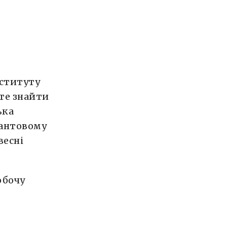
нституту
оте знайти
ька
рантовому
весні
обочу