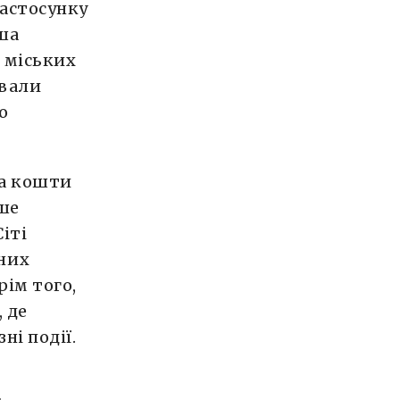
застосунку
іша
и міських
ували
о
а кошти
ише
іті
них
рім того,
, де
ні події.