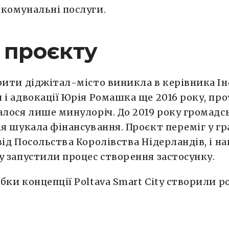
комунальні послуги.
 проєкту
рити діджітал-місто виникла в керівника І
 і адвокації Юрія Ромашка ще 2016 року, пр
алося лише минулоріч. До 2019 року громадс
ія шукала фінансування. Проєкт переміг у г
від Посольства Королівства Нідерландів, і на
у запустили процес створення застосунку.
бки концепції Poltava Smart City створили р