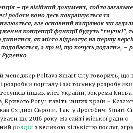
пція – це візійний документ, тобто загальне
есі роботи воно десь покращується та
налюється, але основний напрямок ми задали
дження концепції функції будуть “гнучкі”, т
 дивитися, як місто відреагує на першу верс
подобається, а що ні, що хочуть додати»,
– р
 Руденко.
 менеджер Poltava Smart City говорить, що 
і розробки порталу і застосунку розробник
стосунків інших міст України, зокрема Києва,
, Кривого Рогу і навіть інших країн – Казахс
ав Східної Європи. Так, у Дрогобичі Smart C
вати ще 2016 року. На сайті міської ради є
иний
розділ
з великою кількістю послуг, згр