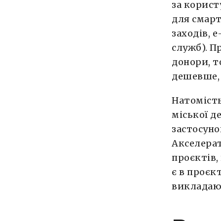
за корист
для смарт
заходів, 
служб). П
донори, т
дешевше, 
Натомість
міської д
застосуно
Акселера
проєктів,
є в проєк
викладают