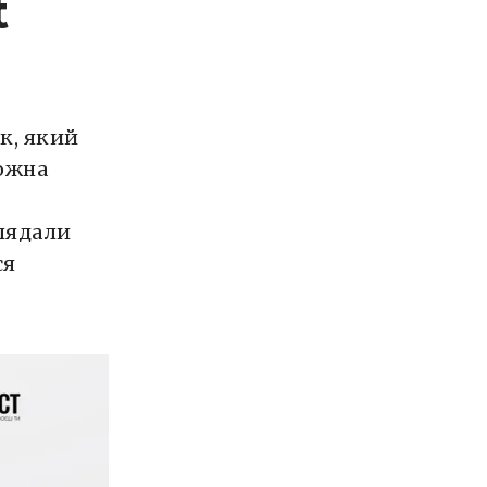
t
к, який
Кожна
глядали
ся