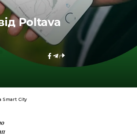
від Poltava
a Smart City
ію
ап