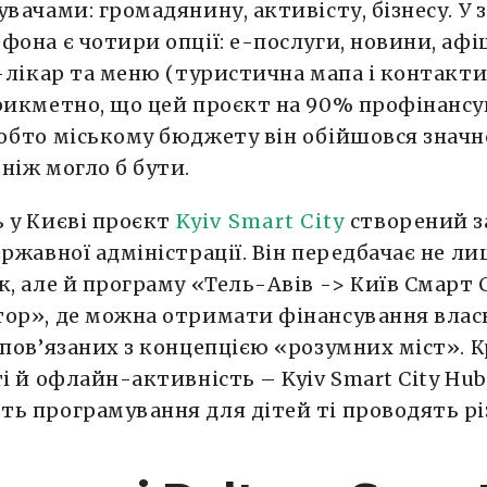
увачами: громадянину, активісту, бізнесу. У 
фона є чотири опції: е-послуги, новини, аф
е-лікар та меню (туристична мапа і контакт
рикметно, що цей проєкт на 90% профінанс
обто міському бюджету він обійшовся значн
ніж могло б бути.
 у Києві проєкт
Kyiv Smart City
створений з
ержавної адміністрації. Він передбачає не л
к, але й програму «Тель-Авів -> Київ Смарт С
тор», де можна отримати фінансування влас
 пов’язаних з концепцією «розумних міст». К
ті й офлайн-активність – Kyiv Smart City Hub
ь програмування для дітей ті проводять різ