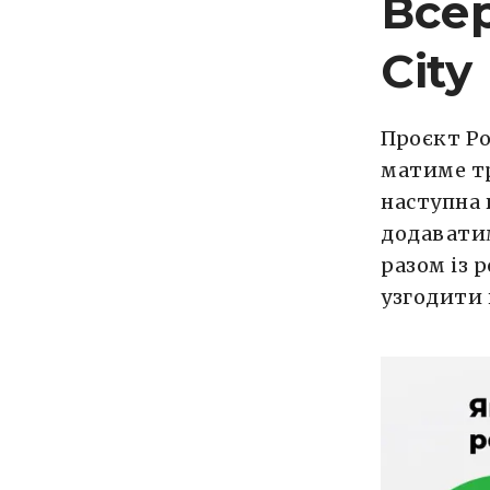
Всер
City
Проєкт Po
матиме тр
наступна 
додаватим
разом із 
узгодити 