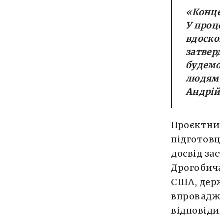
«Конце
У проц
вдоско
затвер
будемо
людям 
Андрій
Проєктний
підготовц
досвід за
Дрогобича
США, держ
впроваджу
відповід