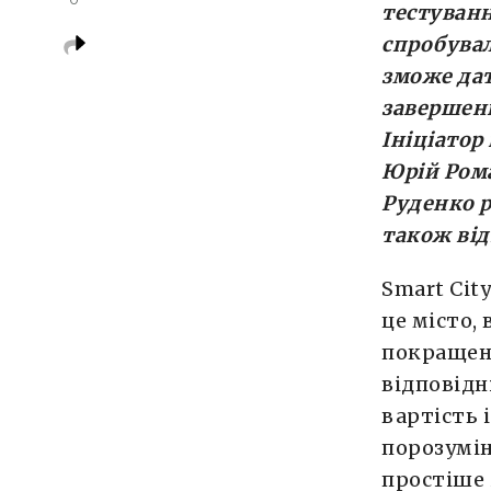
тестуванн
спробувал
зможе дат
завершенн
Ініціатор
Юрій Ром
Руденко р
також від
Smart Cit
це місто,
покращенн
відповідн
вартість 
порозумін
простіше 