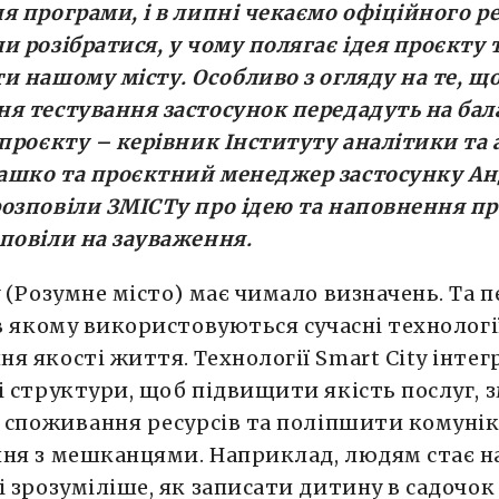
я програми, і в липні чекаємо офіційного ре
и розібратися, у чому полягає ідея проєкту 
и нашому місту. Особливо з огляду на те, що
я тестування застосунок передадуть на бала
 проєкту – керівник Інституту аналітики та 
ашко та проєктний менеджер застосунку Ан
озповіли ЗМІСТу про ідею та наповнення пр
повіли на зауваження.
y (Розумне місто) має чимало визначень. Та п
 в якому використовуються сучасні технологі
я якості життя. Технології Smart City інтег
і структури, щоб підвищити якість послуг,
і споживання ресурсів та поліпшити комуні
ня з мешканцями. Наприклад, людям стає н
і зрозуміліше, як записати дитину в садочок