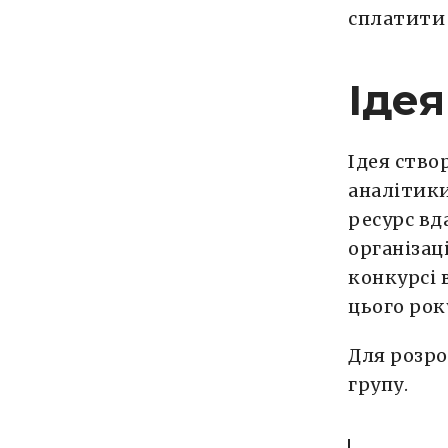
сплатити 
Ідея
Ідея ство
аналітики
ресурс вд
організац
конкурсі 
цього рок
Для розро
групу.