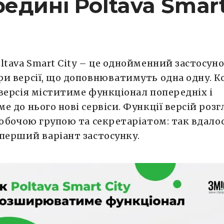
едині Poltava Smar
ltava Smart City – це однойменний застосуно
и версії, що доповнюватимуть одна одну. 
версія міститиме функціонал попередніх і
е до нього нові сервіси. Функції версій роз
робочою групою та секретаріатом: так вдало
перший варіант застосунку.