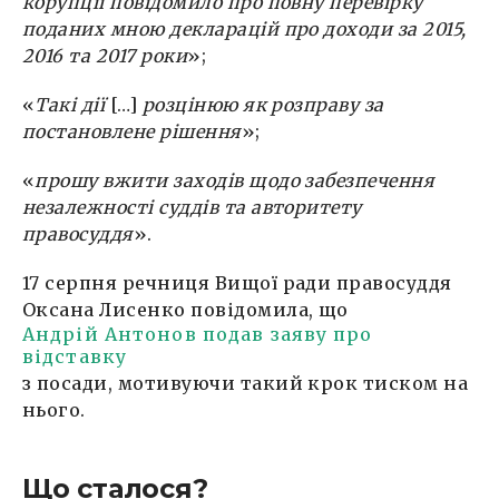
корупції повідомило про повну перевірку
поданих мною декларацій про доходи за 2015,
2016 та 2017 роки
»;
«
Такі дії
[…]
розцінюю як розправу за
постановлене рішення
»;
«
прошу вжити заходів щодо забезпечення
незалежності суддів та авторитету
правосуддя
».
17 серпня речниця Вищої ради правосуддя
Оксана Лисенко повідомила, що
Андрій Антонов подав заяву про
відставку
з посади, мотивуючи такий крок тиском на
нього.
Що сталося?