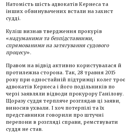
Натомість шість адвокатів Кернеса та
інших обвинувачених встали на захист
судді.
Куліш визнав твердження прокурів
«
надуманими та безпідставними,
спрямованими на затягування судового
процесу
».
Правом на відвід активно користувалася й
протилежна сторона. Так, 28 травня 2015
року при одностайній підтримці колег троє
адвокатів Кернеса і його подільників по
черзі заявляли відводи прокурору Ганілову.
Щоразу суддя терпляче розглядав ці заяви,
виносив ухвали. І хоч потерпілі та їх
представники говорили про штучні
перепони в розгляді справи, ремствувати
суддя не став.