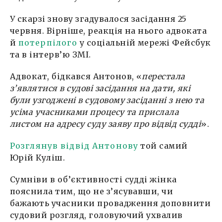
У скарзі знову згадувалося засідання 25
червня. Вірніше, реакція на нього адвоката
й
потерпілого
у соціальній мережі Фейсбук
та в інтерв’ю ЗМІ.
Адвокат, бідкався Антонов, «
перестала
з’являтися в судові засідання на дати, які
були узгоджені в судовому засіданні з нею та
усіма учасниками процесу та прислала
листом на адресу суду заяву про відвід судді
».
Розглянув відвід Антонову
той самий
Юрій Куліш.
Сумніви в об’єктивності судді жінка
пояснила тим, що не з’ясувавши, чи
бажають учасники провадження доповнити
судовий розгляд, головуючий ухвалив