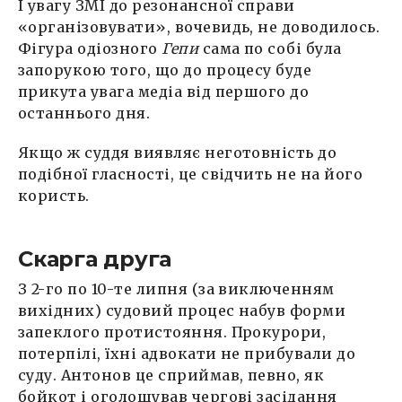
І увагу ЗМІ до резонансної справи
«організовувати», вочевидь, не доводилось.
Фігура одіозного
Гепи
сама по собі була
запорукою того, що до процесу буде
прикута увага медіа від першого до
останнього дня.
Якщо ж суддя виявляє неготовність до
подібної гласності, це свідчить не на його
користь.
Скарга друга
З 2-го по 10-те липня (за виключенням
вихідних) судовий процес набув форми
запеклого протистояння. Прокурори,
потерпілі, їхні адвокати не прибували до
суду. Антонов це сприймав, певно, як
бойкот і оголошував чергові засідання