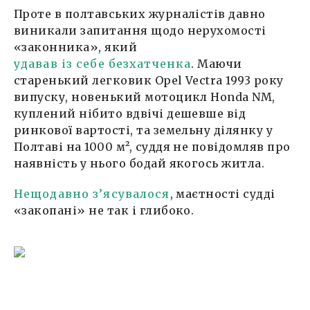
Проте в полтавських журналістів давно
виникали запитання щодо нерухомості
«законника», який
удавав із себе безхатченка
. Маючи
старенький легковик Opel Vectra 1993 року
випуску, новенький мотоцикл Honda NM,
куплений нібито вдвічі дешевше від
ринкової вартості, та земельну ділянку у
Полтаві на 1000 м², суддя не повідомляв про
наявність у нього бодай якогось житла.
Нещодавно з’ясувалося
, маєтності судді
«закопані» не так і глибоко.