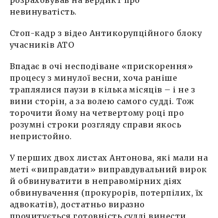
розраховував на вердикт про
невинуватість.
Стоп-кадр з відео Антикорупційного блоку
учасників АТО
Впадає в очі несподіване «прискорення»
процесу з минулої весни, хоча раніше
траплялися паузи в кілька місяців – і не з
вини сторін, а за волею самого судді. Тож
торочити йому на четвертому році про
розумні строки розгляду справи якось
непристойно.
У перших двох листах Антонова, які мали на
меті «виправдати» виправдувальний вирок
й обвинуватити в неправомірних діях
обвинувачення (прокурорів, потерпілих, їх
адвокатів), достатньо виразно
прочитується готовність судді винести