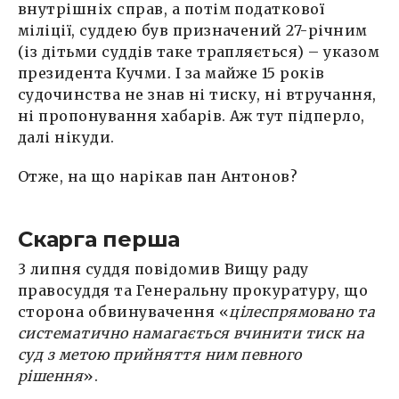
внутрішніх справ, а потім податкової
міліції, суддею був призначений 27-річним
(із дітьми суддів таке трапляється) – указом
президента Кучми. І за майже 15 років
судочинства не знав ні тиску, ні втручання,
ні пропонування хабарів. Аж тут підперло,
далі нікуди.
Отже, на що нарікав пан Антонов?
Скарга перша
3 липня суддя повідомив Вищу раду
правосуддя та Генеральну прокуратуру, що
сторона обвинувачення «
цілеспрямовано та
систематично намагається вчинити тиск на
суд з метою прийняття ним певного
рішення
».