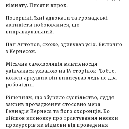
кімнату. Писати вирок.
Потерпілі, їхні адвокати та громадські
активісти побоювалися, що
виправдувальний.
Пан Антонов, схоже, здивував усіх. Включно
з Кернесом.
Місячна самоізоляція мантієносця
увінчалася ухвалою на 14 сторінок. Тобто,
кожен аркушик він виписував ледь не два
робочі дні.
Рішенням, що збурило суспільство, суддя
закрив провадження стосовно мера
Геннадія Кернеса та його охоронців. Бо
дійшов висновку про трактування неявки
прокурорів як відмови від проведення