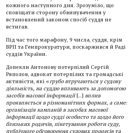
кожного наступного дня. Зрозуміло, що
сповіщати сторону обвинувачення у
встановлений законом спосіб суддя не
встигав.
Під час того марафону, 9 числа, суддя, крім
ВРП та Генпрокуратури, поскаржився й Раді
суддів України.
Допекли Антонову потерпілий Сергій
Ряполов, адвокат потерпілих та громадські
активісти, які «
грубо втручаються у судову
діяльність, на суддю впливають за допомогою
засобів масової інформації
[…]
вплив
проявляється в різноманітних формах, а саме:
організація кампаній в засобах масової
інформації щодо судді особисто та щодо його
близьких родичів, пікетування роботи суду,
публічного обговорення судових процесів та