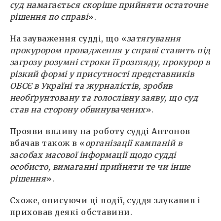
суд намагається скоріше прийняти остаточне
рішення по справі
».
На зауваження судді, що «
затягування
прокурором провадження у справі ставить під
загрозу розумні строки її розгляду, прокурор в
різкий формі у присутності представників
ОБСЄ в Україні та журналістів, зробив
необґрунтовану та голослівну заяву, що суд
став на сторону обвинувачених
».
Прояви впливу на роботу судді Антонов
вбачав також в «
організації кампаній в
засобах масової інформації щодо судді
особисто, вимаганні прийняти те чи інше
рішення
».
Схоже, описуючи ці події, суддя злукавив і
приховав деякі обставини.