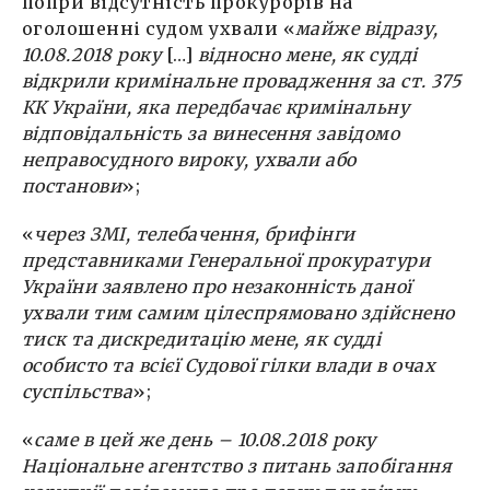
попри відсутність прокурорів на
оголошенні судом ухвали «
майже відразу,
10.08.2018 року
[…]
відносно мене, як судді
відкрили кримінальне провадження за ст. 375
КК України, яка передбачає кримінальну
відповідальність за винесення завідомо
неправосудного вироку, ухвали або
постанови
»;
«
через ЗМІ, телебачення, брифінги
представниками Генеральної прокуратури
України заявлено про незаконність даної
ухвали тим самим цілеспрямовано здійснено
тиск та дискредитацію мене, як судді
особисто та всієї Судової гілки влади в очах
суспільства
»;
«
саме в цей же день – 10.08.2018 року
Національне агентство з питань запобігання