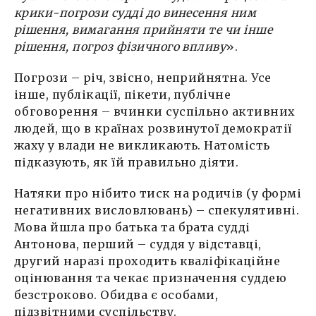
крики-погрози судді до винесення ним
рішення, вимагання прийняти те чи інше
рішення, погроз фізичного впливу
».
Погрози – річ, звісно, неприйнятна. Усе
інше, публікації, пікети, публічне
обговорення – вчинки суспільно активних
людей, що в країнах розвинутої демократії
жаху у влади не викликають. Натомість
підказують, як їй правильно діяти.
Натяки про нібито тиск на родичів (у формі
негативних висловлювань) – спекулятивні.
Мова йшла про батька та брата судді
Антонова, перший – суддя у відставці,
другий наразі проходить кваліфікаційне
оцінювання та чекає призначення суддею
безстроково. Обидва є особами,
підзвітними суспільству.