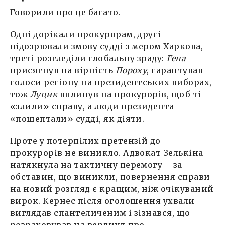
Говорили про це багато.
Одні дорікали прокурорам, другі
підозрювали змову судді з мером Харкова,
треті розгледіли глобальну зраду:
Гепа
присягнув на вірність
Пороху
, гарантував
голоси регіону на президентських виборах,
тож
Луцик
вплинув на прокурорів, щоб ті
«злили» справу, а люди президента
«пошептали» судді, як діяти.
Проте у потерпілих претензій до
прокурорів не виникло. Адвокат Зелькіна
натякнула на тактичну перемогу – за
обставин, що виникли, повернення справи
на новий розгляд є кращим, ніж очікуваний
вирок. Кернес після оголошення ухвали
виглядав спантеличеним і зізнався, що