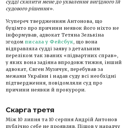
судді схилити мене до ухвалення вигідного їй
судового рішення
».
Усупереч твердженням Антонова, що
буцімто про причини неявок його ніхто не
інформував, адвокат Тетяна Зелькіна
згодом
писала у Фейсбук
, що вона
відправляла судді заяву з детальним
переліком так званих «підвартних справ»,
у яких вона задіяна впродовж тижня, інший
адвокат, Євген Музичук, перебував за
межами України і надав суду всі необхідні
підтвердження, повідомляли суд про
причини неявки й прокурори.
Скарга третя
Між 10 липня та 10 серпня Андрій Антонов
публічно себе не проявляв. Пішов у нарадчу