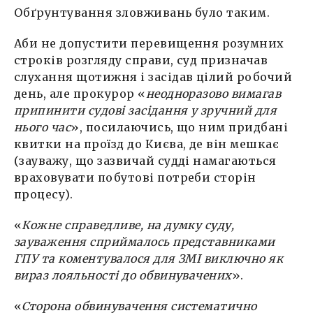
Обґрунтування зловживань було таким.
Аби не допустити перевищення розумних
строків розгляду справи, суд призначав
слухання щотижня і засідав цілий робочий
день, але прокурор «
неодноразово вимагав
припинити судові засідання у зручний для
нього час
», посилаючись, що ним придбані
квитки на проїзд до Києва, де він мешкає
(зауважу, що зазвичай судді намагаються
враховувати побутові потреби сторін
процесу).
«
Кожне справедливе, на думку суду,
зауваження сприймалось представниками
ГПУ та коментувалося для ЗМІ виключно як
вираз лояльності до обвинувачених
».
«
Сторона обвинувачення систематично