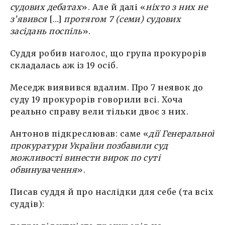
судових дебатах
». Але й далі «
ніхто з них не
з’явився
[…]
протягом 7 (семи) судових
засідань поспіль
».
Суддя робив наголос, що група прокурорів
складалась аж із 19 осіб.
Меседж виявився вдалим. Про 7 неявок до
суду 19 прокурорів говорили всі. Хоча
реально справу вели тільки двоє з них.
Антонов підкреслював: саме «
дії Генеральної
прокуратури України позбавили суд
можливості винести вирок по суті
обвинувачення
».
Писав суддя й про наслідки для себе (та всіх
суддів):