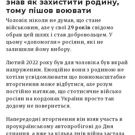
знав як захистити родину,
тому пішов воювати
Чоловік ніколи не думав, що стане
військовим, але у свої
29 років
свідомо
обрав цей шлях і став добровольцем. У
цьому «допомогли» росіяни, які не
залишили йому вибору.
Лютий 2022 року був для чоловіка був вкрай
напруженим. Емоційно вони з родиною не
хотіли усвідомлювати що повномасштабне
вторгнення може відбутися, але розум
постійно натякав, що стотисячне військо
росіян на кордонах України просто так
додому не повернеться.
Напередодні вторгнення він взяв участь в
проукраїнському автопробігові до Дня
єднання, а вже за кілька днів війна застала