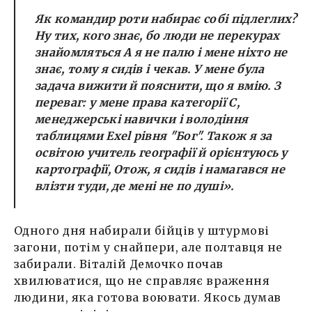
Як командир роти набирає собі підлеглих?
Ну тих, кого знає, бо люди не перекурах
знайомляться А я не палю і мене ніхто не
знає, тому я сидів і чекав. У мене була
задача вижити й пояснити, що я вмію. З
переваг: у мене права категорії С,
менеджерські навички і володіння
таблицями Exel рівня "Бог". Також я за
освітою учитель географії й орієнтуюсь у
картографії, Отож, я сидів і намагався не
влізти туди, де мені не по душі».
Одного дня набирали бійців у штурмові
загони, потім у снайпери, але полтавця не
забирали. Віталій Демочко почав
хвилюватися, що не справляє враження
людини, яка готова воювати. Якось думав