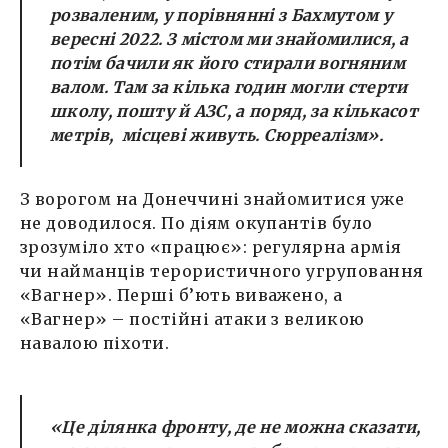
розваленим, у порівнянні з Бахмутом у
вересні 2022. З містом ми знайомилися, а
потім бачили як його стирали вогняним
валом. Там за кілька годин могли стерти
школу, пошту й АЗС, а поряд, за кількасот
метрів, місцеві живуть. Сюрреалізм».
З ворогом на Донеччині знайомитися уже
не доводилося. По діям окупантів було
зрозуміло хто «працює»: регулярна армія
чи найманців терористичного угруповання
«Вагнер». Перші б’ють виважено, а
«Вагнер» – постійні атаки з великою
навалою піхоти.
«Це ділянка фронту, де не можна сказати,