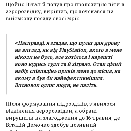
Щойно Віталій почув про пропозицію піти в
аеророзвідку, вирішив, що дочекався на
військову посаду своєї мрії:
«Насправді, я згадав, що пульт для дрону
на вигляд, як від PlayStation, якого в мене
ніколи не було, але хотілося і нарешті
воно кудись туди та й зіграло. Отак цілий
набір співпадінь привів мене до місця, на
якому я був би найефективнішим.
Висновок один: люди, не паліть.
Після формування підрозділів, з’явилося
відділення аеророзвідки, а обрані
вирушили на злагодження до 16 травня, де
Віталій Демочко здобув позивний