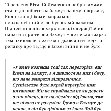
10 вересня Віталій Демочко з побратимами
стали до роботи на бахмутському напрямку.
Коли хлопці їхали, морально-
психологічний стан був вкрай важким.
Піднесення після харківської операції збив
наратив про те, що Бахмут – це пекло і зараз
там найважче. Дехто міг дозволити подати
репліку про те, що в Ізюмі війни й не було:
«У мене команда тоді так перегоріла. Ми
їхали на Бахмут, а я дивлюся на них і бачу,
що наче вмирати відправилися.
Суспільство було вкрай перегріте цим
питанням. Ми не сприймали це як дорогу
один кінець, але на відміну від Ізюма, там
ще нічого не розуміли. Їдемо в Бахмут, де
пекло, а він був цілішим за Ізюм. Той був