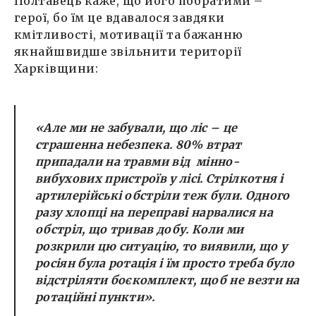
Полтавець каже, що його побратими –
герої, бо їм це вдавалося завдяки
кмітливості, мотивації та бажанню
якнайшвидше звільнити території
Харківщини:
«Але ми не забували, що ліс – це
страшенна небезпека. 80% втрат
припадали на травми від мінно-
вибухових пристроїв у лісі. Стрілкотня і
артилерійські обстріли теж були. Одного
разу хлопці на переправі нарвалися на
обстріл, що тривав добу. Коли ми
розкрили цю ситуацію, то виявили, що у
росіян була ротація і їм просто треба було
відстріляти боєкомплект, щоб не везти на
ротаційні пункти».