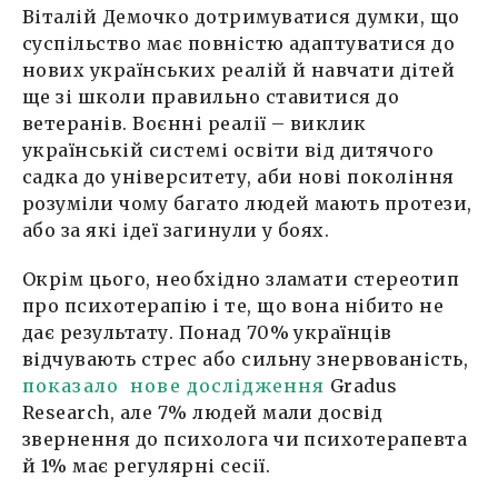
Віталій Демочко дотримуватися думки, що
суспільство має повністю адаптуватися до
нових українських реалій й навчати дітей
ще зі школи правильно ставитися до
ветеранів. Воєнні реалії – виклик
українській системі освіти від дитячого
садка до університету, аби нові покоління
розуміли чому багато людей мають протези,
або за які ідеї загинули у боях.
Окрім цього, необхідно зламати стереотип
про психотерапію і те, що вона нібито не
дає результату. Понад 70% українців
відчувають стрес або сильну знервованість,
показало нове дослідження
Gradus
Research, але 7% людей мали досвід
звернення до психолога чи психотерапевта
й 1% має регулярні сесії.