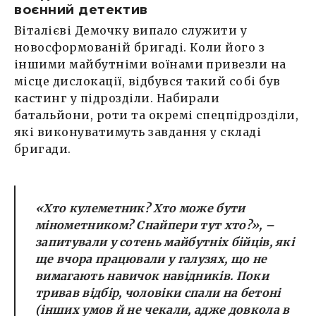
воєнний детектив
Віталієві Демочку випало служити у
новосформованій бригаді. Коли його з
іншими майбутніми воїнами привезли на
місце дислокації, відбувся такий собі був
кастинг у підрозділи. Набирали
батальйони, роти та окремі спецпідрозділи,
які виконуватимуть завдання у складі
бригади.
«Хто кулеметник? Хто може бути
мінометником? Снайпери тут хто?», –
запитували у сотень майбутніх бійців, які
ще вчора працювали у галузях, що не
вимагають навичок навідників. Поки
тривав відбір, чоловіки спали на бетоні
(інших умов й не чекали, адже довкола в