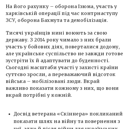
На його рахунку – оборона Ізюма, участь у
харківській операції під час контрнаступу
ЗСУ, оборона Бахмута та демобілізація.
Тисячі українців нині воюють за свою
державу. З 2014 року чимало з них брали
участь у бойових діях, поверталися додому,
але українське суспільство не завжди готове
зустріти їх й адаптувати до буденності.
Сьогодні масштаби участі у захисті країни
суттєво зросли, а переважаючий відсоток
війська – мобілізовані люди. Вкрай
важливо показати кожному з них, що вони
вкрай потрібні у кожній.
Досвід ветерана «Скіннера» покликаний
показати шлях на війну та повернення з
неї, адже й після війни для українських