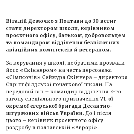
Віталій Демочко з Полтави до 30 встиг
стати директором школи, керівником
проєктного офісу, батьком, добровольцем
та командиром відділення безпілотних
авіаційних комплексів й ветераном.
За керування у школі, побратими прозвали
його «Скіннером» на честь персонажа
«Сімпсонів» Сеймура Скіннера – директора
Спрінгфілдської початкової школи. На
передовій він – командир відділення 3-го
загону спеціального призначення
71-ої
окремої єгерської бригади Десантно-
штурмових військ України
. До і після
цього – керівник проєктного офісу
роздробу в полтавській «Аврорі».