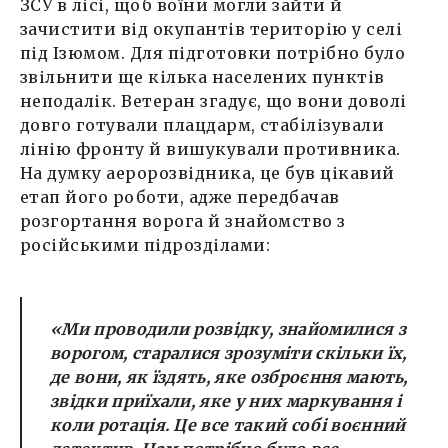
ЗСУ в лісі, щоб воїни могли зайти й
зачистити від окупантів територію у селі
під Ізюмом. Для підготовки потрібно було
звільнити ще кілька населених пунктів
неподалік. Ветеран згадує, що вони доволі
довго готували плацдарм, стабілізували
лінію фронту й вишукували противника.
На думку аеророзвідника, це був цікавий
етап його роботи, адже передбачав
розгортання ворога й знайомство з
російськими підрозділами:
«Ми проводили розвідку, знайомилися з
ворогом, старалися зрозуміти скільки їх,
де вони, як їздять, яке озброєння мають,
звідки приїхали, яке у них маркування і
коли ротація. Це все такий собі воєнний