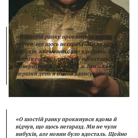
«О шостій ранку прокинувся вдома й
відчув, що щось негаразд. Ми не чули
вибухів, але новин було вдосталь. Щойно
забрав сестру і дружину в Полтаву,
повернувся додому. Ми ж близько і в
перший день я пішов записуватися до
ТрО».
«О шостій ранку прокинувся вдома й
відчув, що щось негаразд. Ми не чули
вибухів, але новин було вдосталь. Щойно