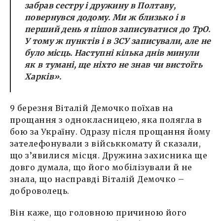
забрав сестру і дружину в Полтаву,
повернувся додому. Ми ж близько і в
перший день я пішов записуватися до ТрО.
У тому ж пунктів і в ЗСУ записували, але не
було місць. Наступні кілька днів минули
як в тумані, ще ніхто не знав чи вистоїть
Харків».
9 березня Віталій Демочко поїхав на
прощання з однокласницею, яка полягла в
бою за Україну. Одразу після прощання йому
зателефонували з військкомату й сказали,
що з’явилися місця. Дружина захисника ще
довго думала, що його мобілізували й не
знала, що насправді Віталій Демочко –
доброволець.
Він каже, що головною причиною його