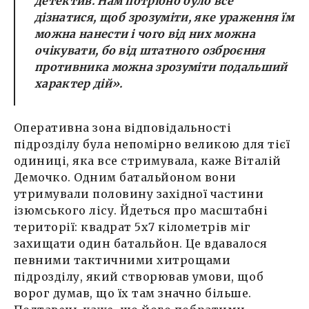
детектив. Нам потрібно було все
дізнатися, щоб зрозуміти, яке ураження їм
можна нанести і чого від них можна
очікувати, бо від штатного озброєння
противника можна зрозуміти подальший
характер дій».
Оперативна зона відповідальності
підрозділу була непомірно великою для тієї
одиниці, яка все стримувала, каже Віталій
Демочко. Одним батальйоном вони
утримували половину західної частини
ізюмського лісу. Йдеться про масштабні
території: квадрат 5х7 кілометрів міг
захищати один батальйон. Це вдавалося
певними тактичними хитрощами
підрозділу, який створював умови, щоб
ворог думав, що їх там значно більше.