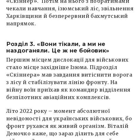
«Скіннер». Потім на нього з побратимами
чекали навчання, ізюмський ліс, звільнення
Харківщини й безперервний бахмутський
напрямок.
Розділ 3. «Вони тікали, а ми не
наздоганяли. Це ж не бойовик»
Першим місцем дислокації для військових
стало місце західніше Ізюма. Підрозділ
«Скіннера» мав завдання витіснити ворога
з лісу й стабілізувати лінію фронту. На
війну воїн приїхав як командир відділення
безпілотних авіаційних комплексів.
Літо 2022 року – момент абсолютної
невідомості для українських військових, бо
фронт рухався як живий організм. Віталій
Демочко каже, що зараз ділить для себе