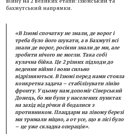
війну на 2 великих етапи: ізюмський та
бахмутський напрямки.
«В Ізюмі спочатку не знали, де ворог і
треба було його шукати, а в Бахмуті всі
знали де ворог, росіяни знали де ми, але
зробити нічого не могли. Така собі
кулачна бійка. Це 2 різних підходи до
ведення війни і вони сильно
відрізняються. В Ізюмі перед нами стояла
конкретна задача – стабілізувати лінію
фронту. У цьому нам допоміг Сіверський
Донець, бо ми були у населених пунктах
на захід від річки й бодалися з
противником. Плацдарм на лівому березі
ми тримали міцно, а от усе, що в лісі було
– це уже складна операція».