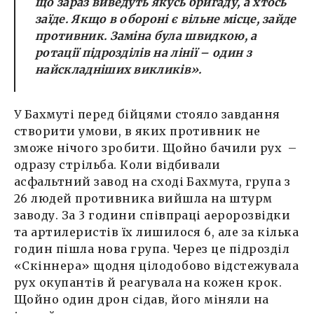
що зараз виведуть якусь бригаду, а хтось
заїде. Якщо в обороні є вільне місце, зайде
противник. Заміна була швидкою, а
ротації підрозділів на лінії – один з
найскладніших викликів».
У Бахмуті перед бійцями стояло завдання
створити умови, в яких противник не
зможе нічого зробити. Щойно бачили рух –
одразу стрільба. Коли відбивали
асфальтний завод на сході Бахмута, група з
26 людей противника вийшла на штурм
заводу. За 3 години співпраці аеророзвідки
та артилеристів їх лишилося 6, але за кілька
годин пішла нова група. Через це підрозділ
«Скіннера» щодня цілодобово відстежувала
рух окупантів й реагувала на кожен крок.
Щойно один дрон сідав, його міняли на