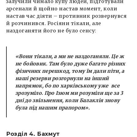
залучили чимало купу людей, підготували
арсенали й щойно настав момент, коли
настав час діяти – противник розвернувся
й розчинився. Росіяни тікали, але
наздоганяти його не було сенсу:
«Вони тікали, а ми не наздоганяли. Це ж
не бойовик. Там було дуже багато різних
фізичних перешкод, тому їм дали піти, а
наші резерви розгорнули на інший
напрямок, бо по харківському уже все
зрозуміло. Про Ізюм ми розуміли ще за 3
дні до звільнення, коли Балаклія знову
була під нашим прапором».
Розділ 4. Бахмут